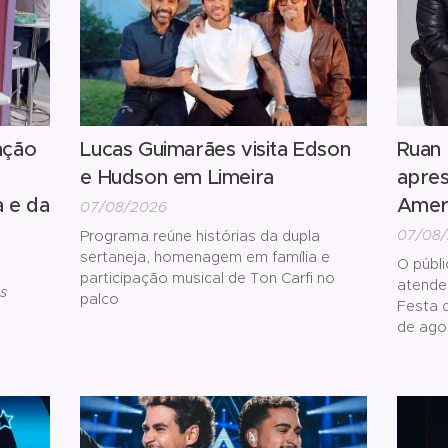
ação
Lucas Guimarães visita Edson
Ruan 
e Hudson em Limeira
apre
a e da
Amer
07/08/2026
07/08
Programa reúne histórias da dupla
sertaneja, homenagem em família e
O públ
participação musical de Ton Carfi no
atende
s
palco
Festa 
de agos
The Fa
agosto
presen
sucesso
da mús