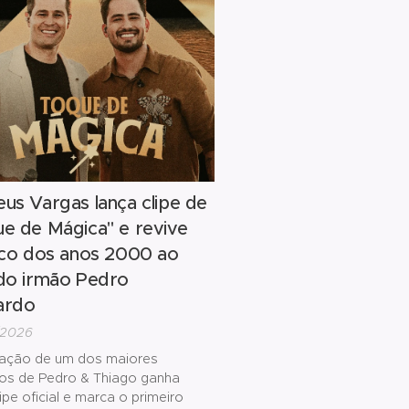
l e que abre caminho para um
mposto exclusivamente por
 inéditas.
us Vargas lança clipe de
e de Mágica" e revive
ico dos anos 2000 ao
do irmão Pedro
ardo
/2026
ação de um dos maiores
os de Pedro & Thiago ganha
ipe oficial e marca o primeiro