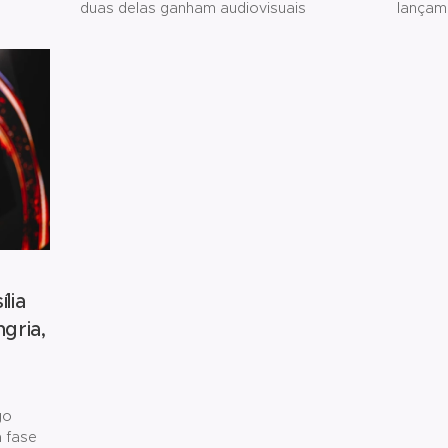
o de
1
duas delas ganham audiovisuais
lançam
Os
Leonar
ciais
lia
gria,
go
a fase