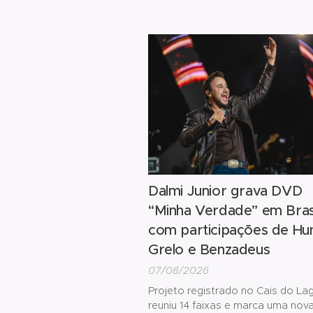
ingresso promocional e a doaçã
kg de alimento não perecível
. 
alimentos arrecadados serão
destinados a instituições assisten
de Barretos.
Dalmi Junior grava DVD
“Minha Verdade” em Brasí
com participações de Hun
Grelo e Benzadeus
07/08/2026
Projeto registrado no Cais do La
reuniu 14 faixas e marca uma nov