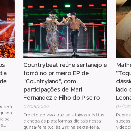
autora
DVD co
canções
os
Countrybeat reúne sertanejo e
Mathe
dia
forró no primeiro EP de
"Toqu
 de
"Countryland", com
cláss
participações de Mari
lado 
Fernandez e Filho do Piseiro
Leon
07/08/2026
07/08
os
terá
gunda-
Projeto ao vivo traz seis faixas inéditas
Regrav
cipal,
e chega às plataformas digitais nesta
sucess
te
quinta-feira (6), às 21h; na sexta-feira,
videocl