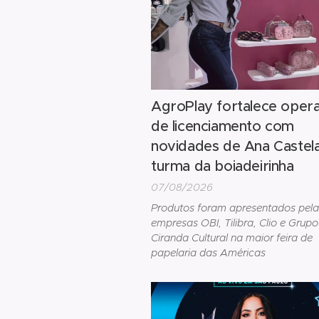
AgroPlay fortalece oper
de licenciamento com
novidades de Ana Castel
turma da boiadeirinha
07/08/2026
Produtos foram apresentados pela
empresas OBI, Tilibra, Clio e Grupo
Ciranda Cultural na maior feira de
papelaria das Américas