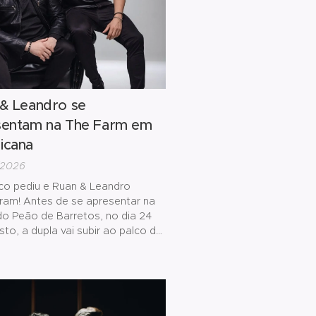
& Leandro se
sentam na The Farm em
icana
/2026
ico pediu e Ruan & Leandro
ram! Antes de se apresentar na
do Peão de Barretos, no dia 24
to, a dupla vai subir ao palco da
rm, em Americana, no dia 22 de
 para esquentar o público
te, cantando os maiores
s da carreira, além de clássicos
ica sertaneja. O show está