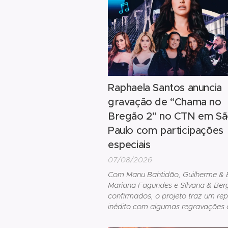
Raphaela Santos anuncia
gravação de “Chama no
Bregão 2” no CTN em S
Paulo com participações
especiais
07/08/2026
Com Manu Bahtidão, Guilherme & 
Mariana Fagundes e Silvana & Ber
confirmados, o projeto traz um rep
inédito com algumas regravações 
clássicos do brega