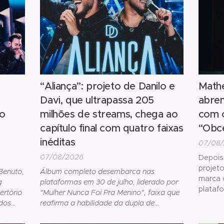
previsto
“Aliança”: projeto de Danilo e
Mathe
Davi, que ultrapassa 205
abrem
ão
milhões de streams, chega ao
com 
capítulo final com quatro faixas
“Obc
inéditas
07/08
07/08/2026
Depois
projeto
Benuto,
Álbum completo desembarca nas
marca 
g
plataformas em 30 de julho, liderado por
platafo
ertório
"Mulher Nunca Foi Pra Menino", faixa que
& Gabr
dos
reafirma a habilidade da dupla de
carreir
transformar histórias do cotidiano em
dupla l
grandes sucessos