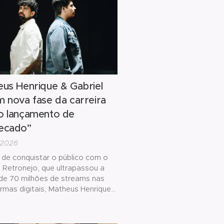
...
us Henrique & Gabriel
 nova fase da carreira
o lançamento de
ecado”
/2026
 de conquistar o público com o
 Retronejo, que ultrapassou a
de 70 milhões de streams nas
rmas digitais, Matheus Henrique
iel dão um novo passo na
a. No próximo dia 07 de agosto, a
ança "Obcecado", nova faixa