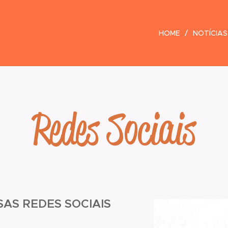
HOME
NOTÍCIAS
Redes Sociais
AS REDES SOCIAIS