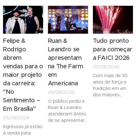
rádio do interior
campo, marca da
acessíveis; lounges,
de Goiás. A ação
Ambev reforça a
que estavam
aproxima ainda
comunicação no
esgotados, agora
mais os artistas
sertanejo com
têm poucos
do público e
filme, lata especial
lugares disponíveis
fortalece a
e muito mais
Felipe &
Ruan &
Tudo pronto
divulgação dos
Rodrigo
Leandro se
para começar
novos trabalhos
da dupla.
abrem
apresentam
a FAICI 2026
vendas para o
na The Farm
05/08/2026
maior projeto
em
Com mais de 30
anos de força e
da carreira:
Americana
tradição em um
“No
05/08/2026
dos maiores
Sentimento –
O público pediu e
rodeios do interior
Ruan & Leandro
paulista, a FAICI
Em Brasília”
atenderam! Antes
2026 - Festa do
05/08/2026
de se apresentar
Peão de
Ingressos já estão
na Festa do Peão
Indaiatuba – vai
à venda para
de Barretos, no
começar neste