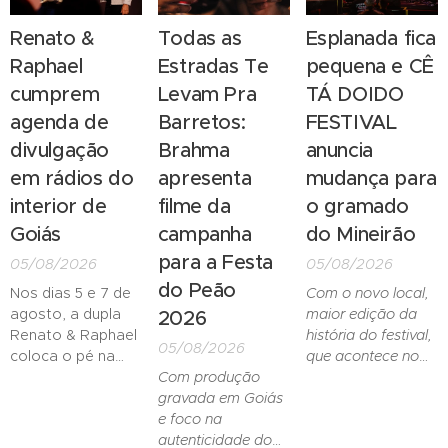
Renato &
Todas as
Esplanada fica
Raphael
Estradas Te
pequena e CÊ
cumprem
Levam Pra
TÁ DOIDO
agenda de
Barretos:
FESTIVAL
divulgação
Brahma
anuncia
em rádios do
apresenta
mudança para
interior de
filme da
o gramado
Goiás
campanha
do Mineirão
para a Festa
05/08/2026
05/08/2026
do Peão
Nos dias 5 e 7 de
Com o novo local,
agosto, a dupla
maior edição da
2026
Renato & Raphael
história do festival,
05/08/2026
coloca o pé na
que acontece no
estrada para uma
Com produção
dia 29 de agosto,
intensa agenda de
gravada em Goiás
ganha o setor
divulgação em
e foco na
"Arquibancada"
emissoras de
autenticidade do
com preços mais