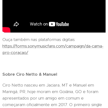
Ouça também nas plataformas digitais:
https://forms.sonymusicfans.com/campaign/da-cama-
pro-coracao/
Sobre Ciro Netto & Manuel
Ciro Netto nasceu em Jaciara, MT e Manuel em
Maringá, PR, hoje moram em Goiânia, GO e foram
apresentados por um amigo em comum e
começaram oficialmente em 2017. O primeiro single