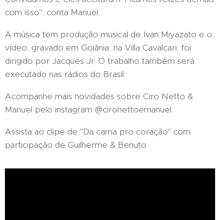
com isso", conta Manuel.
A música tem produção musical de Ivan Miyazato e o
vídeo, gravado em Goiânia, na Villa Cavalcari, foi
dirigido por Jacques Jr. O trabalho também será
executado nas rádios do Brasil.
Acompanhe mais novidades sobre Ciro Netto &
Manuel pelo instagram @cironettoemanuel.
Assista ao clipe de "Da cama pro coração" com
participação de Guilherme & Benuto: