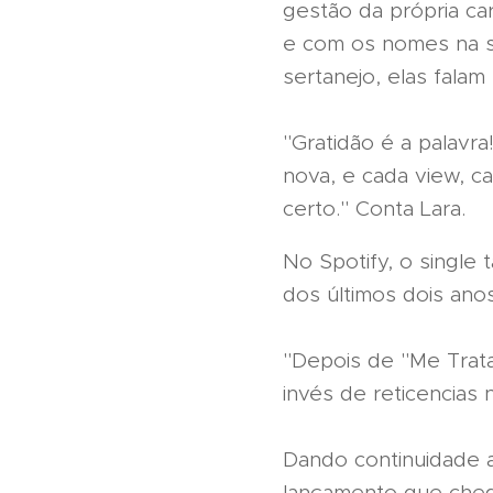
gestão da própria ca
e com os nomes na s
sertanejo, elas falam
"Gratidão é a palavr
nova, e cada view, c
certo." Conta Lara.
No Spotify, o singl
dos últimos dois anos
"Depois de "Me Trata
invés de reticencias 
Dando continuidade a
lançamento que cheg