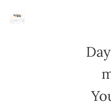
Day
m
Yo