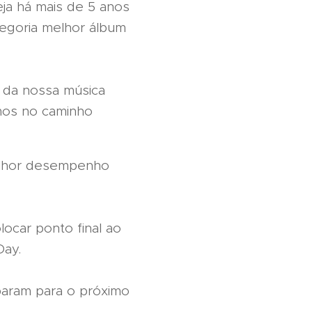
eja há mais de 5 anos
egoria melhor álbum
o da nossa música
amos no caminho
melhor desempenho
ocar ponto final ao
Day.
param para o próximo
.