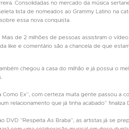
rreira. Consolidadas no mercado da música sertan
eleta lista de nomeados ao Grammy Latino na cat
 sobre essa nova conquista.
a! Mais de 2 milhões de pessoas assistiram o víde
ada like e comentário são a chancela de que est
e também chegou à casa do milhão e já possui o 
.
 Como Ex", com certeza muita gente passou a col
num relacionamento que já tinha acabado" finaliza 
o DVD "Respeita As Braba", as artistas já se pre
ará com uma colaboração musical em dose dupla