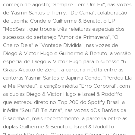
começo de agosto; "Sempre Tem Um Ex", nas vozes
de Yasmin Santos e Tierry; "De Cama", colaboração
de Japinha Conde e Guilherme & Benuto; o EP
"Modões", que trouxe três releituras especiais dos
sucessos do sertanejo "Amor de Primavera", "O
Cheiro Dela" e "Vontade Dividida", nas vozes de
Diego & Victor Hugo e Guilherme & Benuto; a versão
especial de Diego & Victor Hugo para o sucesso "6
Graus Abaixo de Zero"; a parceria inédita entre as
cantoras Yasmin Santos e Japinha Conde, "Perdeu Ela
e Me Perdeu"; a canção inédita "Erro Corporal", com
as duplas Diego & Victor Hugo e Israel & Rodolffo,
que estreou direto no Top 200 do Spotify Brasil; a
inédita "Seu BB Te Ama", nas vozes d´Os Barões da
Pisadinha e, mais recentemente, a parceria entre as
duplas Guilherme & Benuto e Israel & Rodolffo,
"Ficante Não Ama". "Cerveja com Ciúmes" e "Amor