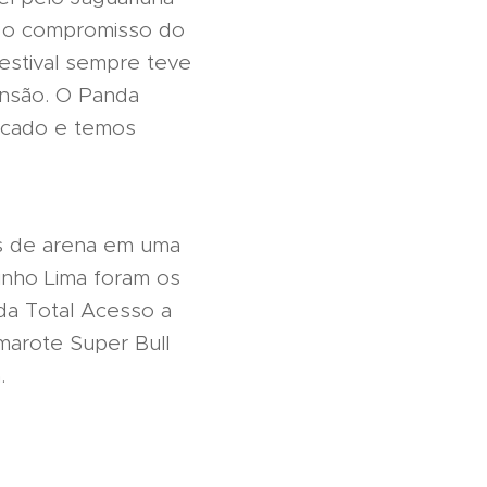
ça o compromisso do
estival sempre teve
ensão. O Panda
rcado e temos
s de arena em uma
inho Lima foram os
da Total Acesso a
marote Super Bull
.