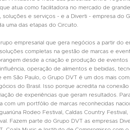
que atua como facilitadora no mercado de grande
 soluções e serviços - e a Diverti - empresa do
a uma das etapas do Circuito.
upo empresarial que gera negócios a partir do e
oluções completas na gestão de marcas e even
rangem desde a criação e produção de eventos 
influência, operação de alimentos e bebidas, tecn
 em São Paulo, o Grupo DVT é um dos mais com
ócios do Brasil. Isso porque acredita na conexão
criação de experiências que geram resultados. Par
ta com um portfólio de marcas reconhecidas naci
aguariúna Rodeo Festival, Caldas Country Festival
val. Fazem parte do Grupo DVT as empresas Diver
T, Coala Music e Instituto de Compromisso com 