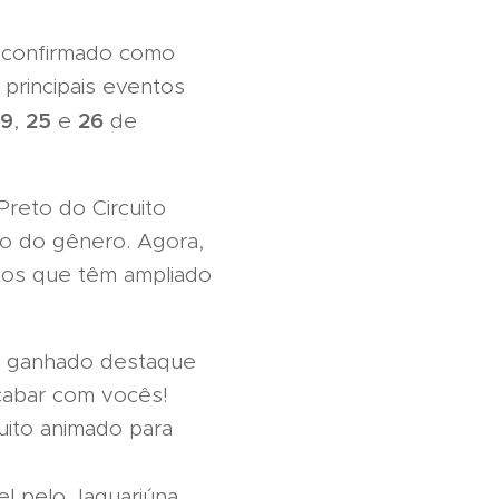
r confirmado como
principais eventos
19
25
26
,
e
de
Preto do Circuito
o do gênero. Agora,
tos que têm ampliado
em ganhado destaque
acabar com vocês!
uito animado para
l pelo Jaguariúna