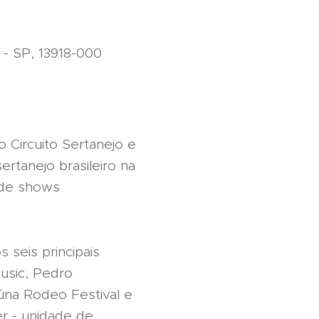
 - SP, 13918-000
 Circuito Sertanejo e
tanejo brasileiro na
 de shows
 seis principais
usic, Pedro
úna Rodeo Festival e
er - unidade de