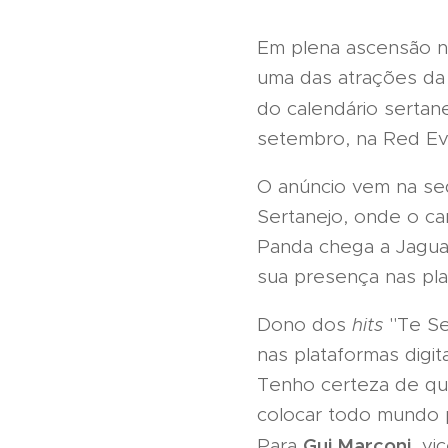
Em plena ascensão n
uma das atrações da 
do calendário sertane
setembro, na Red Ev
O anúncio vem na seq
Sertanejo, onde o c
Panda chega a Jagua
sua presença nas plat
Dono dos
hits
"Te Se
nas plataformas digi
Tenho certeza de que
colocar todo mundo p
Gui Marconi
Para
, v