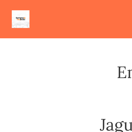
E
Jagu