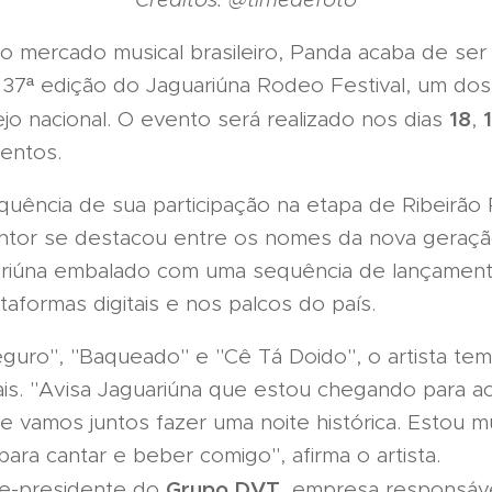
o mercado musical brasileiro, Panda acaba de se
37ª edição do Jaguariúna Rodeo Festival, um dos 
18
jo nacional. O evento será realizado nos dias
,
entos.
uência de sua participação na etapa de Ribeirão 
antor se destacou entre os nomes da nova geraçã
riúna embalado com uma sequência de lançamen
aformas digitais e nos palcos do país.
guro", "Baqueado" e "Cê Tá Doido", o artista t
tais. "Avisa Jaguariúna que estou chegando para 
 vamos juntos fazer uma noite histórica. Estou m
ara cantar e beber comigo", afirma o artista.
Grupo DVT
ice-presidente do
, empresa responsáve