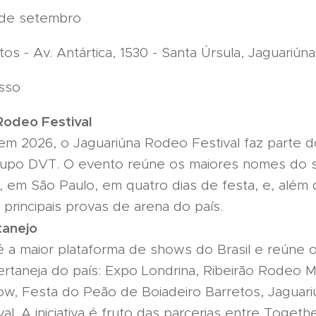
6 de setembro
s - Av. Antártica, 1530 - Santa Úrsula, Jaguariúna
sso
Rodeo Festival
m 2026, o Jaguariúna Rodeo Festival faz parte do
upo DVT. O evento reúne os maiores nomes do ser
, em São Paulo, em quatro dias de festa, e, além
s principais provas de arena do país.
tanejo
é a maior plataforma de shows do Brasil e reúne os
rtaneja do país: Expo Londrina, Ribeirão Rodeo M
w, Festa do Peão de Boiadeiro Barretos, Jaguari
al. A iniciativa é fruto das parcerias entre Togeth