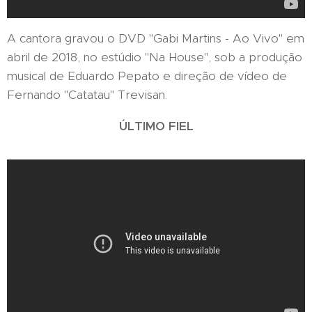
A cantora gravou o DVD "Gabi Martins - Ao Vivo" em
abril de 2018, no estúdio "Na House", sob a produção
musical de Eduardo Pepato e direção de vídeo de
Fernando "Catatau" Trevisan.
ÚLTIMO FIEL