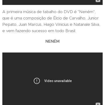
A primeira música de tabalho do DVD é "Neném",
que é uma composição de Élcio de Carvalho, Junior
Pepato, Juan Marcus, Hiago Vinicius e Natanale Silva,
e vem fazendo sucesso em todo Brasil.
NENÉM