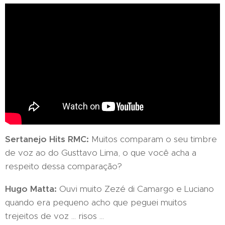
Sertanejo Hits RMC:
Muitos comparam o seu timbre
de voz ao do Gusttavo Lima, o que você acha a
respeito dessa comparação?
Hugo Matta:
Ouvi muito Zezé di Camargo e Luciano
quando era pequeno acho que peguei muitos
trejeitos de voz ... risos ...