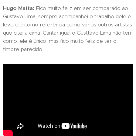
Hugo Matta:
Fico muito feliz em ser comparado ao
Gustavo Lima, sempre acompanhei o trabalho dele e
levo ele como referência como vários outros artistas
que citei a cima, Cantar igual o Gusttavo Lima não tem
como, ele é único, mas fico muito feliz de ter o
timbre parecido.