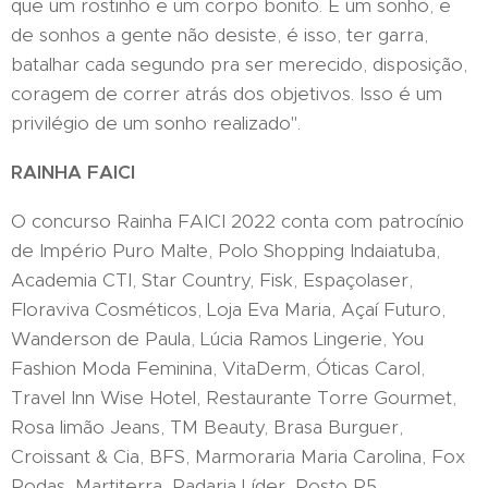
que um rostinho e um corpo bonito. É um sonho, e
de sonhos a gente não desiste, é isso, ter garra,
batalhar cada segundo pra ser merecido, disposição,
coragem de correr atrás dos objetivos. Isso é um
privilégio de um sonho realizado".
RAINHA FAICI
O concurso Rainha FAICI 2022 conta com patrocínio
de Império Puro Malte, Polo Shopping Indaiatuba,
Academia CTI, Star Country, Fisk, Espaçolaser,
Floraviva Cosméticos, Loja Eva Maria, Açaí Futuro,
Wanderson de Paula, Lúcia Ramos Lingerie, You
Fashion Moda Feminina, VitaDerm, Óticas Carol,
Travel Inn Wise Hotel, Restaurante Torre Gourmet,
Rosa limão Jeans, TM Beauty, Brasa Burguer,
Croissant & Cia, BFS, Marmoraria Maria Carolina, Fox
Rodas, Martiterra, Padaria Líder, Posto P5,