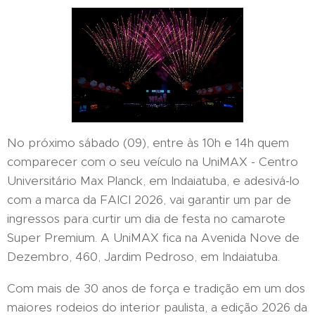
No próximo sábado (09), entre às 10h e 14h quem
comparecer com o seu veículo na UniMAX - Centro
Universitário Max Planck, em Indaiatuba, e adesivá-lo
com a marca da FAICI 2026, vai garantir um par de
ingressos para curtir um dia de festa no camarote
Super Premium. A UniMAX fica na Avenida Nove de
Dezembro, 460, Jardim Pedroso, em Indaiatuba.
Com mais de 30 anos de força e tradição em um dos
maiores rodeios do interior paulista, a edição 2026 da