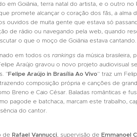
o em Goiânia, terra natal do artista, e o outro no 
que promete alcançar o coração dos fãs, a alma 
 os ouvidos de muita gente que estava só passan
ção de rádio ou navegando pela web, quando res
escutar o que o moço de Goiânia estava cantando.
onado em todos os
rankings
da música brasileira, 
Felipe Araújo gravou o novo projeto audiovisual s
Felipe Araújo in Brasília Ao Vivo
s. "
" traz um Feli
 trazendo composição própria e canções de gran
como Breno e Caio César. Baladas românticas e fu
mo pagode e batchaca, marcam este trabalho, ca
ssência do cantor.
Rafael Vannucci
Emmanoel 
o de
, supervisão de