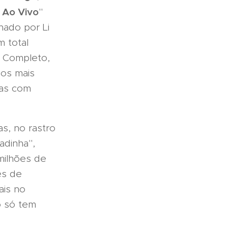
a Ao Vivo
"
nado por Li
 total
. Completo,
 os mais
mas com
as, no rastro
adinha",
milhões de
es de
ais no
o só tem