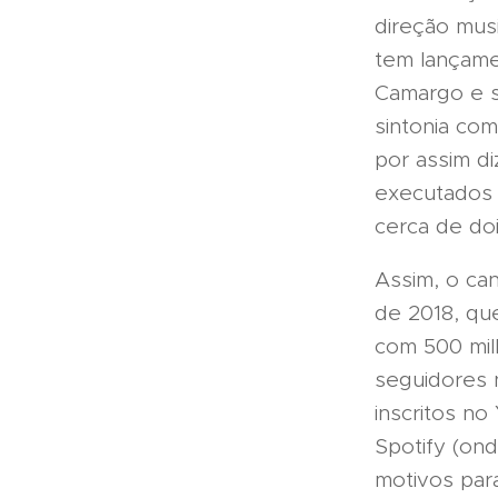
direção mus
tem lançamen
Camargo e s
sintonia co
por assim di
executados 
cerca de do
Assim, o can
de 2018, qu
com 500 mil
seguidores 
inscritos n
Spotify (ond
motivos par