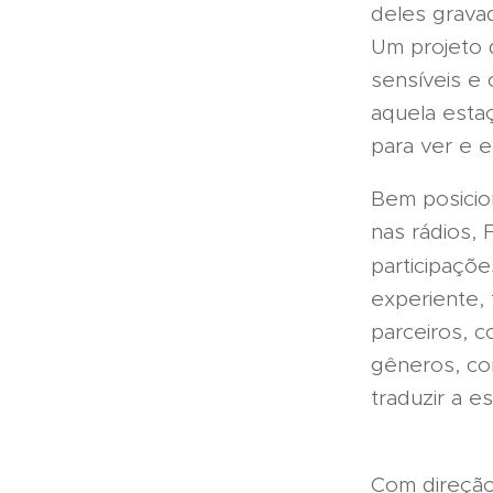
deles gravad
Um projeto 
sensíveis e
aquela esta
para ver e 
Bem posici
nas rádios, 
participaçõe
experiente,
parceiros, 
gêneros, co
traduzir a e
Com direçã