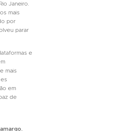
Rio Janeiro.
dos mais
do por
olveu parar
plataformas e
em
pe mais
des
são em
paz de
Camargo
,