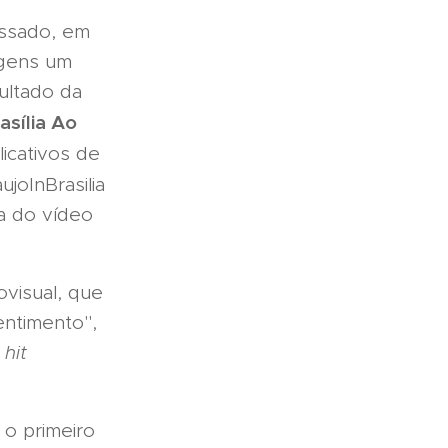
ssado, em
agens um
ultado da
asília Ao
licativos de
ujoInBrasilia
ia do vídeo
ovisual, que
entimento",
o
hit
 o primeiro