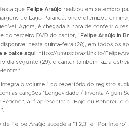
Felipe Araújo
 festa que
realizou em setembro pa
s margens do Lago Paranoá, onde eternizou em im
ecível. Agora, é chegada a hora de conferir o res
Felipe Araújo in Br
te do terceiro DVD do cantor, "
, disponível nesta quinta-feira (28), em todos os ap
 e baixe aqui
: https://umusicbrazil.lnk.to/FelipeAra
o dia seguinte (29), o cantor também faz a estre
entira".
 integra o volume 1 do repertório do registro audi
 com as canções "Longevidade / Inventa Algum S
"Fetiche", a já apresentada "Hoje eu Beberei" e 
".
e Felipe Araújo sucede a "1,2,3" e "Por Inteiro",