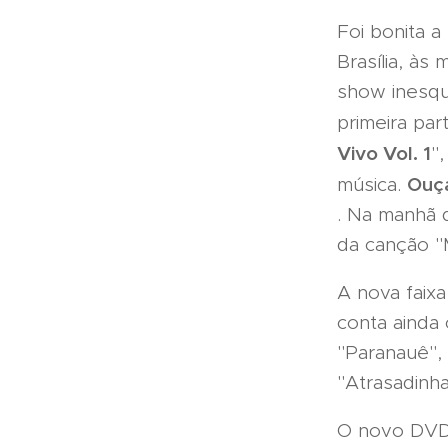
Foi bonita a
Brasília, à
show inesqu
primeira par
Vivo Vol. 1
"
Ouça
música.
. Na manhã d
da canção "M
A nova faixa
conta ainda
"Paranauê", 
"Atrasadinha
O novo DVD d