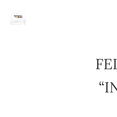
FE
“I