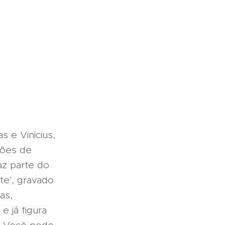
 e Vinicius,
hões de
az parte do
te', gravado
as,
e já figura