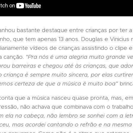
ganhou bastante destaque entre crianças por ter a
nho, que tem apenas 13 anos. Douglas e Vinicius
ariamente vídeos de crianças assistindo o clipe 
a canção.
"Pra nós é uma alegria muito grande v
rou barreiras e chegou até às crianças, que ad
 criança é sempre muito sincera, por elas curtir
emos certeza de que a música é muito boa"
brinc
conta que a música nasceu quase pronta, mas, e
pressão, não achava que combinava com o trabalho
m ela na cabeça, não lembro se sonhei com a let
ceu, mas acordei cantando o refrão e na mesma