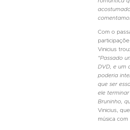
romântica 
acostumados
comentamos
Com o passa
participaçõ
Vinicius tro
"Passado um
DVD, e um 
poderia int
que ser essa
ele terminar
Bruninho, q
Vinicius, qu
música com 