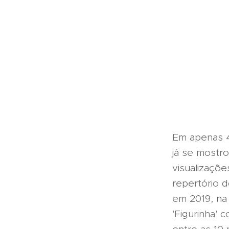
Em apenas 4
já se mostr
visualizaçõe
repertório d
em 2019, na
'Figurinha' 