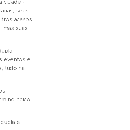
a cidade -
árias; seus
utros acasos
3, mas suas
dupla,
os eventos e
s, tudo na
os
ram no palco
 dupla e