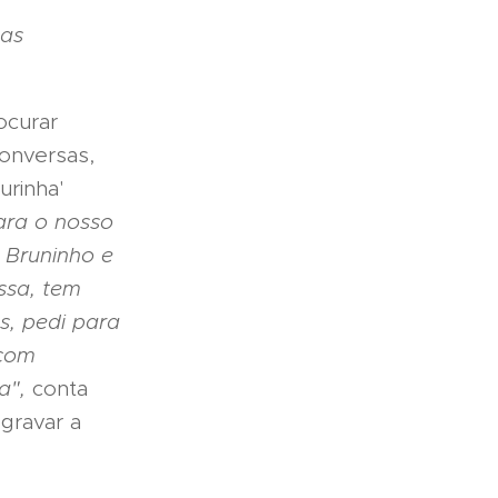
mas
ocurar
conversas,
urinha'
ara o nosso
 Bruninho e
ssa, tem
s, pedi para
 com
ra",
conta
 gravar a