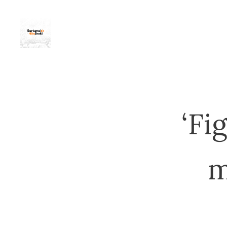
‘Fi
m