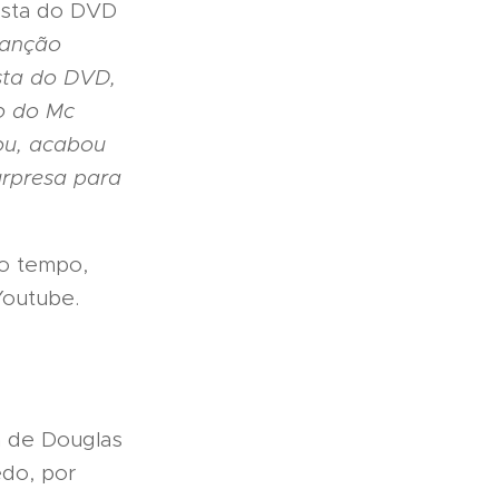
posta do DVD
canção
osta do DVD,
o do Mc
zou, acabou
urpresa para
co tempo,
Youtube.
ia de Douglas
edo, por