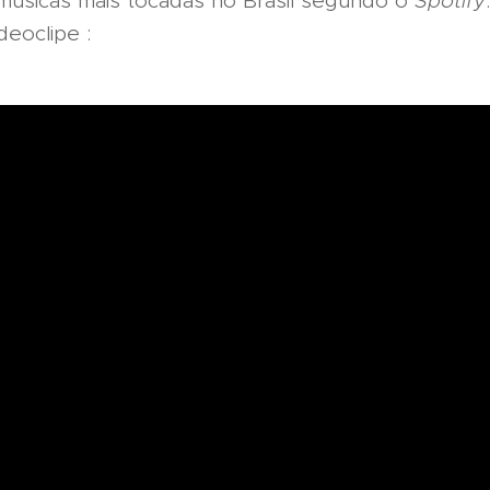
 músicas mais tocadas no Brasil segundo o
Spotify
deoclipe :