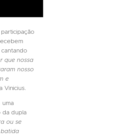
 participação
 recebem
e cantando
er que nossa
oraram nosso
em e
a Vinicius.
m uma
 da dupla
ra ou se
 batida