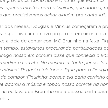
que gravamos. Como não é o ritmo que estamos
, apenas mostrei para o Vinicius, que adorou, 
 que precisávamos achar alguém pra canta-la"
.
r dos meses, Douglas e Vinicius começaram a pr
es especiais para o novo projeto e, em umas das 
uxe a ideia de contar com MC Bruninho na faixa 'Fig
 tempo, estávamos procurando participações p
amigo nosso em comum disse que conhecia o MC
ermediar o convite. No mesmo instante pensei: 'no
 música'. Peguei o telefone e ligue para o Dougla
 de compor 'Figurinha' porque ela daria certinho
ue adorou a música e topou nosso convite na ho
e acreditava que Bruninho era a pessoa certa para
eles.