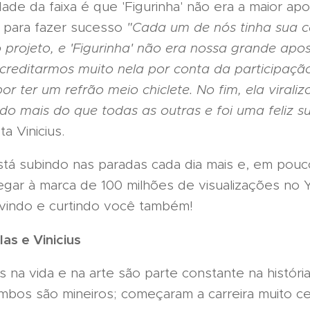
ade da faixa é que 'Figurinha' não era a maior a
a para fazer sucesso
"Cada um de nós tinha sua 
o projeto, e 'Figurinha' não era nossa grande ap
creditarmos muito nela por conta da participaçã
or ter um refrão meio chiclete. No fim, ela virali
do mais do que todas as outras e foi uma feliz s
a Vinicius.
está subindo nas paradas cada dia mais e, em pou
gar à marca de 100 milhões de visualizações no 
vindo e curtindo você também!
as e Vinicius
s na vida e na arte são parte constante na histór
Ambos são mineiros; começaram a carreira muito c