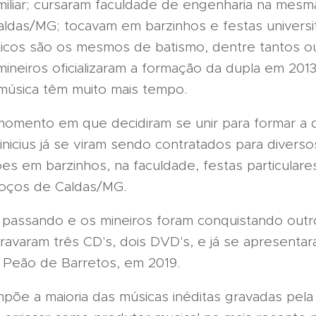
amiliar; cursaram faculdade de engenharia na mesm
ldas/MG; tocavam em barzinhos e festas universit
ticos são os mesmos de batismo, dentre tantos o
mineiros oficializaram a formação da dupla em 201
 música têm muito mais tempo.
 momento em que decidiram se unir para formar a 
nicius já se viram sendo contratados para divers
s em barzinhos, na faculdade, festas particulare
oços de Caldas/MG.
 passando e os mineiros foram conquistando outr
 Gravaram três CD's, dois DVD's, e já se apresenta
 Peão de Barretos, em 2019.
põe a maioria das músicas inéditas gravadas pela