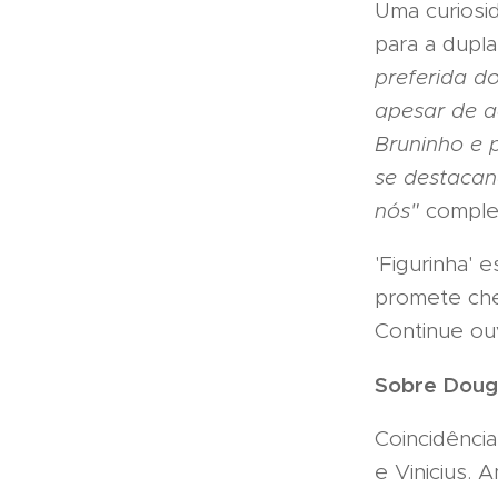
Uma curiosid
para a dupl
preferida d
apesar de a
Bruninho e p
se destacan
nós"
complet
'Figurinha' 
promete che
Continue ou
Sobre Dougl
Coincidência
e Vinicius. 