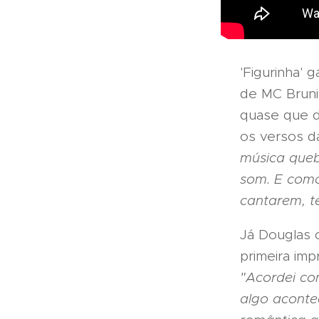
'Figurinha' 
de MC Bruni
quase que di
os versos d
música queb
som. E como
cantarem, t
Já Douglas 
primeira im
"Acordei co
algo aconte