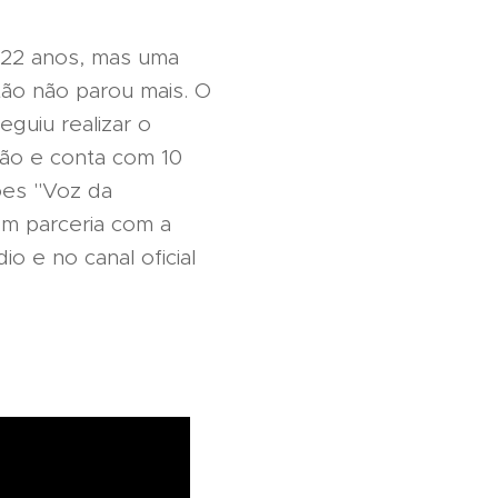
 22 anos, mas uma
tão não parou mais. O
guiu realizar o
ão e conta com 10
ções "Voz da
em parceria com a
o e no canal oficial