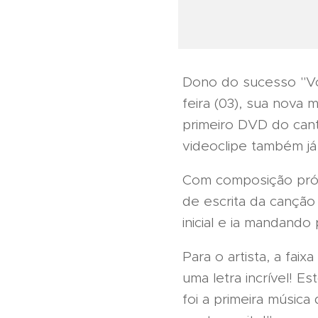
Dono do sucesso "Voz
feira (03), sua nova 
primeiro DVD do cant
videoclipe também já
Com composição própr
de escrita da canção
inicial e ia mandando
Para o artista, a fa
uma letra incrível! 
foi a primeira músic