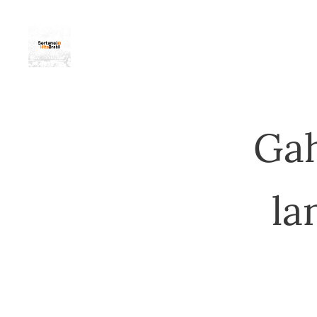
Gah
la