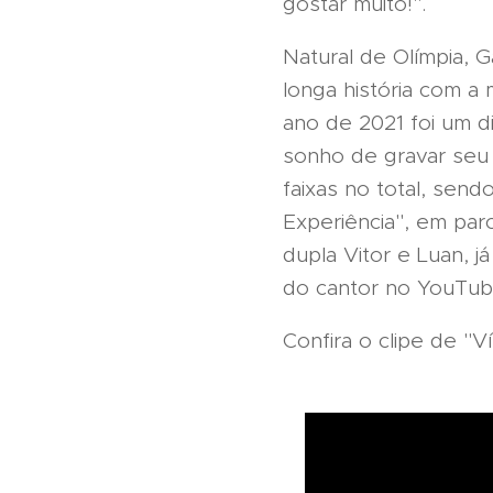
gostar muito!".
Natural de Olímpia, 
longa história com a
ano de 2021 foi um d
sonho de gravar seu
faixas no total, sen
Experiência", em par
dupla Vitor e Luan, j
do cantor no YouTub
Confira o clipe de "V