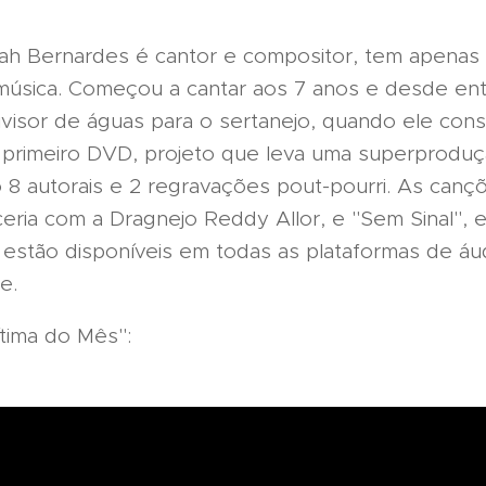
Gah Bernardes é cantor e compositor, tem apenas
 música. Começou a cantar aos 7 anos e desde en
ivisor de águas para o sertanejo, quando ele conse
 primeiro DVD, projeto que leva uma superproduç
do 8 autorais e 2 regravações pout-pourri. As can
ceria com a Dragnejo Reddy Allor, e "Sem Sinal", 
á estão disponíveis em todas as plataformas de áudi
e.
ítima do Mês":