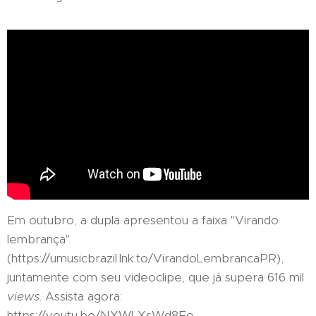
Em outubro, a dupla apresentou a faixa "Virando
lembrança"
(https://umusicbrazil.lnk.to/VirandoLembrancaPR),
juntamente com seu videoclipe, que já supera 616 mil
views
. Assista agora:
https://youtu.be/NXWLXsWd8Eo .