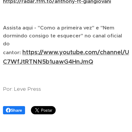
https://radar.ffm.to/anthony-ft-giangiovani
Assista aqui - "Como a primeira vez" e "Nem
dormindo consigo te esquecer" no canal oficial
do
https://www.youtube.com/channel/U
cantor:
C7WfJtRTNN5b1uawG4HnJmQ
Por: Leve Press
Share