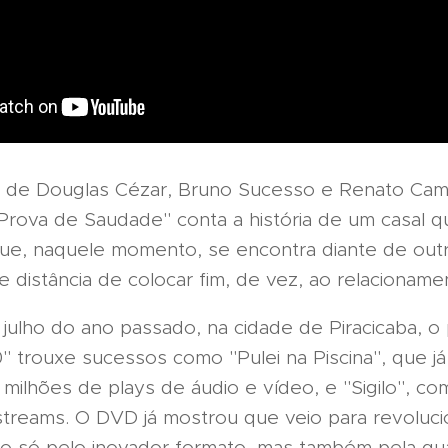
 de Douglas Cézar, Bruno Sucesso e Renato Cam
 Prova de Saudade" conta a história de um casal q
ue, naquele momento, se encontra diante de out
e distância de colocar fim, de vez, ao relacioname
julho do ano passado, na cidade de Piracicaba, o 
0" trouxe sucessos como "Pulei na Piscina", que j
5 milhões de plays de áudio e vídeo, e "Sigilo", c
streams. O DVD já mostrou que veio para revoluci
o só pelo inovador formato, mas também pela qu