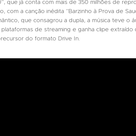
60", que já conta com mais de 350 milhões de rep
eo, com a canção inédita "Barzinho à Prova de Sa
mântico, que consagrou a dupla, a música teve o á
 plataformas de streaming e ganha clipe extraído
recursor do formato Drive In.