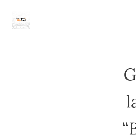
G
l
“