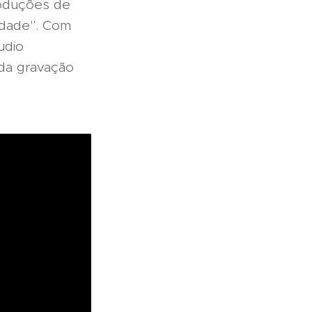
roduções de
udade". Com
udio
 da gravação