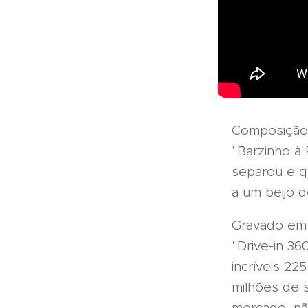
Composição
"Barzinho à
separou e q
a um beijo d
Gravado em 
"Drive-in 36
incríveis 22
milhões de 
mercado, nã