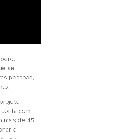
pero,
ue se
ras pessoas,
nto.
projeto
á conta com
om mais de 45
onar o
alidade