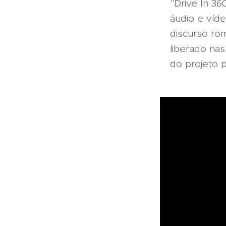
"Drive In 3
áudio e víd
discurso ro
liberado nas
do projeto p