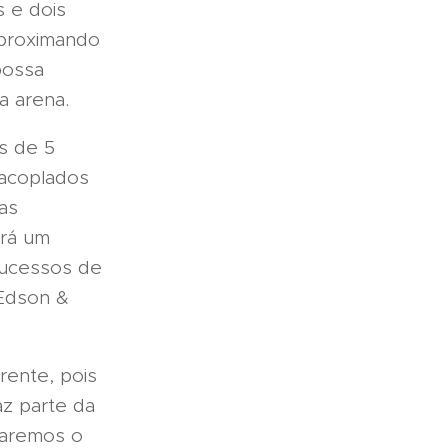
s e dois
aproximando
possa
a arena.
s de 5
 acoplados
as
erá um
sucessos de
 Edson &
rente, pois
az parte da
 daremos o