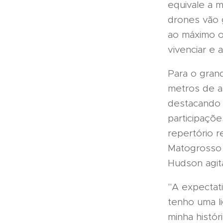
equivale a 
drones vão 
ao máximo o
vivenciar e
Para o gran
metros de a
destacando 
participaçõ
repertório 
Matogrosso 
Hudson agita
"A expectati
tenho uma l
minha histór