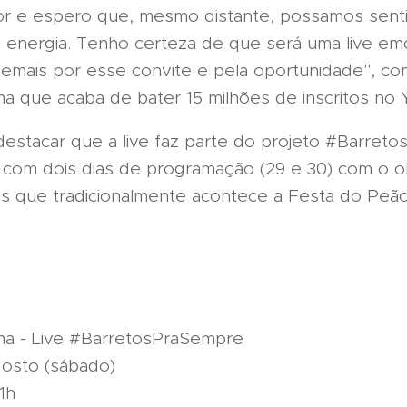
r e espero que, mesmo distante, possamos senti
e energia. Tenho certeza de que será uma live em
 demais por esse convite e pela oportunidade", c
ma que acaba de bater 15 milhões de inscritos no
destacar que a live faz parte do projeto #Barret
 com dois dias de programação (29 e 30) com o o
s que tradicionalmente acontece a Festa do Peã
ma - Live #BarretosPraSempre
osto (sábado)
1h