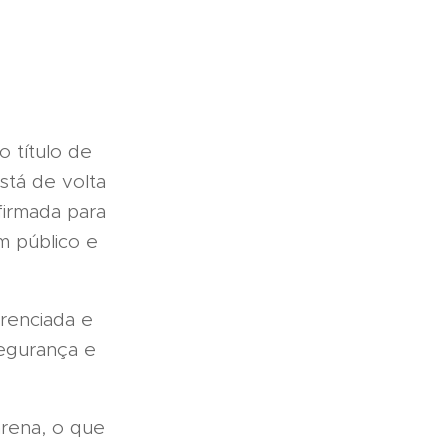
o título de
stá de volta
firmada para
m público e
renciada e
egurança e
rena, o que