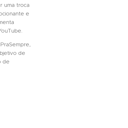
r uma troca
ocionante e
omenta
 YouTube.
osPraSempre,
bjetivo de
o de