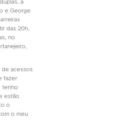
duplas, a
ffo e George
arreiras
ir das 20h,
as, no
tanejeiro,
s de acessos
e fazer
e tenho
e estão
to o
s com o meu