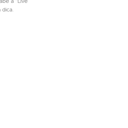
abe a "Live
 dica.