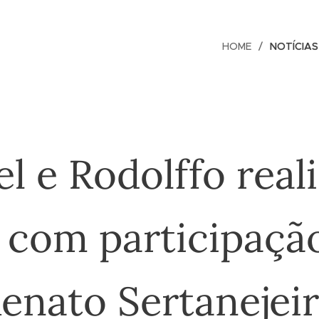
HOME
NOTÍCIAS
el e Rodolffo rea
e com participaçã
enato Sertanejei