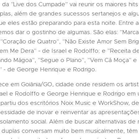
 da "Live dos Cumpade" vai reunir os maiores hits 
plas, além de grandes sucessos sertanejos e alg
ue eles estão preparando para esta noite. Entre 
demos dar o gostinho de algumas. São elas: "Marca
 "Coração de Quatro", "Não Existe Amor Sem Bri
em Me Dera" - de Israel e Rodolffo; e "Receita d
ando Mágoa", "Segue o Plano", "Vem Cá Moça" e 
l" - de George Henrique e Rodrigo.
ece em Goiânia/GO, cidade onde residem os artista
srael e Rodolffo e George Henrique e Rodrigo e
 partiu dos escritórios Noix Music e WorkShow, d
essidade de inovar e reinventar as apresentaçõe
solamento social. Além de buscar alternativas de 
s duplas conversam muito bem musicalmente, têm 