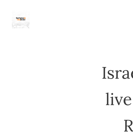
Isra
liv
R