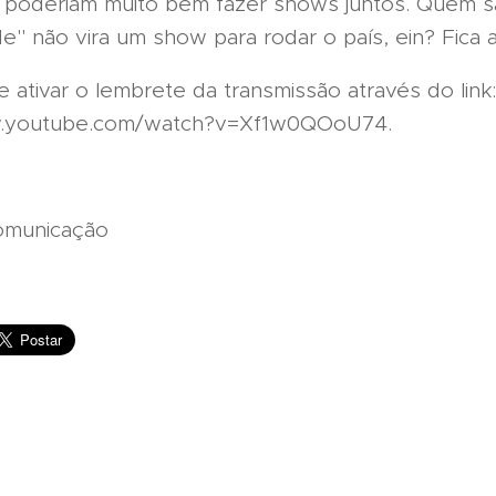
e poderiam muito bem fazer shows juntos. Quem s
 não vira um show para rodar o país, ein? Fica a
 ativar o lembrete da transmissão através do link:
w.youtube.com/watch?v=Xf1w0QOoU74.
Comunicação