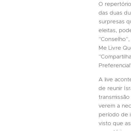
O repertório
das duas du
surpresas q
eleitas, po
"Conselho",
Me Livre Qu
"Compartilh
Preferencia
A live acont
de reunir I
transmissão
verem a nec
período de i
visto que a