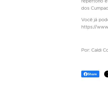
repertório 
dos Cumpade"
Você já pode
https://ww
Por: Caldi 
Share