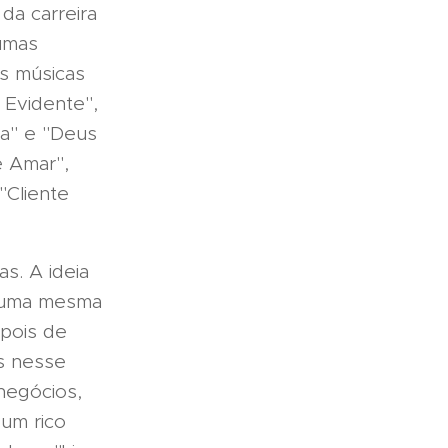
da carreira
umas
as músicas
 Evidente",
ga" e "Deus
e Amar",
"Cliente
s. A ideia
m uma mesma
epois de
s nesse
negócios,
um rico