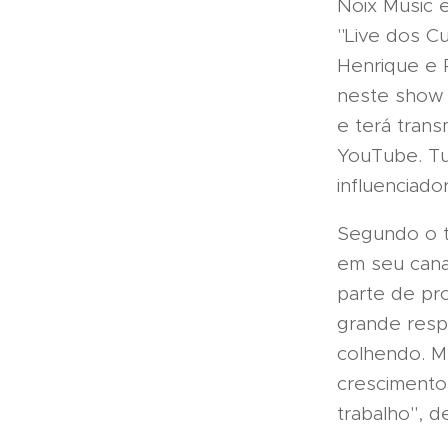
Noix Music 
"Live dos C
Henrique e R
neste show 
e terá trans
YouTube. Tu
influenciado
Segundo o t
em seu cana
parte de pr
grande resp
colhendo. M
crescimento
trabalho", d