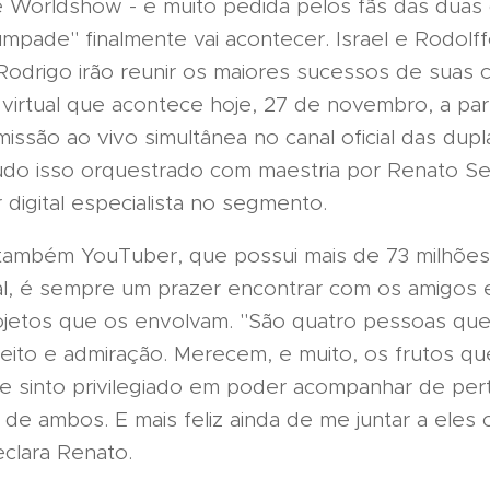
e Worldshow - e muito pedida pelos fãs das duas 
umpade" finalmente vai acontecer. Israel e Rodol
odrigo irão reunir os maiores sucessos de suas c
virtual que acontece hoje, 27 de novembro, a part
missão ao vivo simultânea no canal oficial das dupl
do isso orquestrado com maestria por Renato Ser
r digital especialista no segmento.
ambém YouTuber, que possui mais de 73 milhõe
l, é sempre um prazer encontrar com os amigos 
ojetos que os envolvam. "São quatro pessoas qu
eito e admiração. Merecem, e muito, os frutos qu
e sinto privilegiado em poder acompanhar de per
 de ambos. E mais feliz ainda de me juntar a ele
eclara Renato.