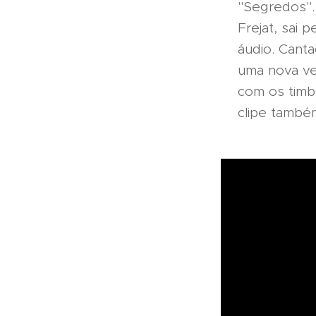
"Segredos".
Frejat, sai 
áudio. Cant
uma nova ve
com os timbr
clipe também