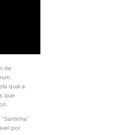
ém de
bum.
la qual a
as que
on.
 "Santinha"
vel por