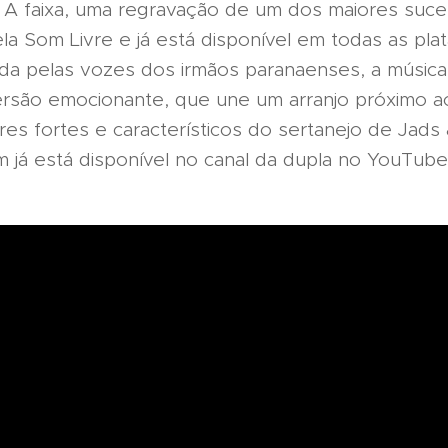
 A faixa, uma regravação de um dos maiores suc
pela Som Livre e já está disponível em todas as pl
ada pelas vozes dos irmãos paranaenses, a músic
rsão emocionante, que une um arranjo próximo ao 
es fortes e característicos do sertanejo de Jads
 já está disponível no canal da dupla no YouTube