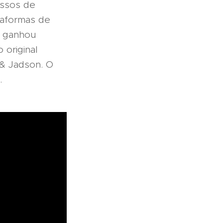
essos de
ataformas de
a ganhou
original
 & Jadson. O
.