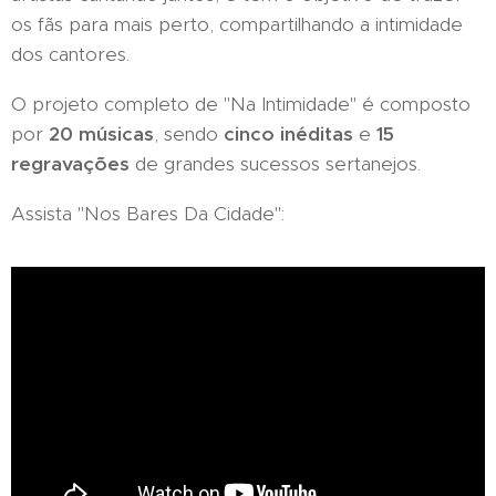
os fãs para mais perto, compartilhando a intimidade
dos cantores.
O projeto completo de "Na Intimidade" é composto
por
20 músicas
, sendo
cinco inéditas
e
15
regravações
de grandes sucessos sertanejos.
Assista "Nos Bares Da Cidade":