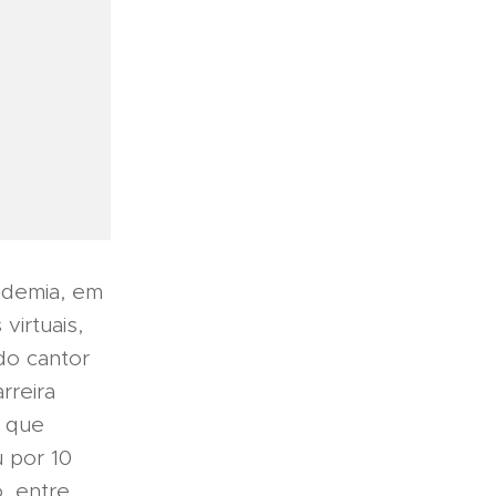
ndemia, em
irtuais,
do cantor
rreira
o que
u por 10
, entre