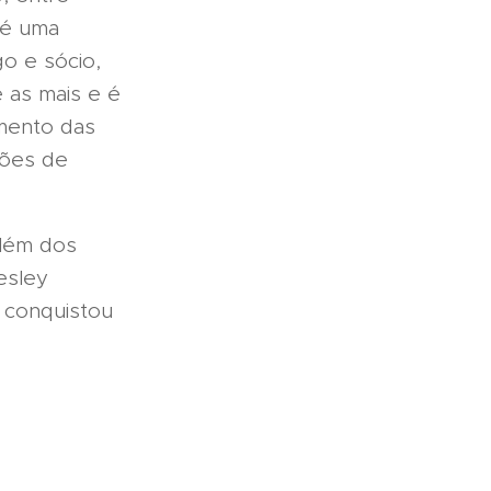
e é uma
o e sócio,
 as mais e é
umento das
hões de
além dos
esley
e conquistou