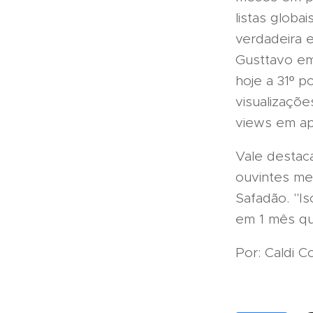
listas globa
verdadeira 
Gusttavo em
hoje a 31º p
visualizaçõ
views em ap
Vale destaca
ouvintes me
Safadão. "I
em 1 mês qu
Por: Caldi 