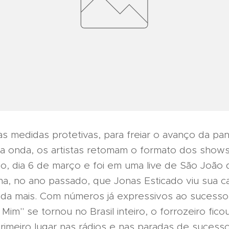
s medidas protetivas, para freiar o avanço da pa
 onda, os artistas retomam o formato dos shows v
o, dia 6 de março e foi em uma live de São João 
a, no ano passado, que Jonas Esticado viu sua ca
inda mais. Com números já expressivos ao sucess
Mim" se tornou no Brasil inteiro, o forrozeiro fico
imeiro lugar nas rádios e nas paradas de sucesso