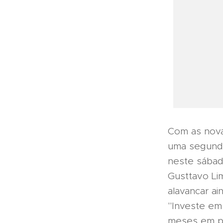
Com as nova
uma segunda
neste sábad
Gusttavo Lim
alavancar a
"Investe em 
meses em pr