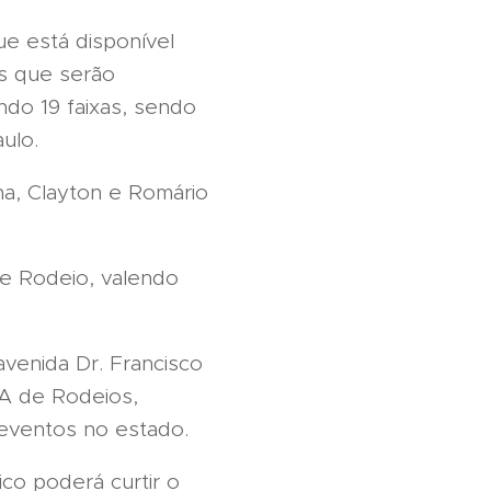
e está disponível
os que serão
ndo 19 faixas, sendo
ulo.
na, Clayton e Romário
de Rodeio, valendo
venida Dr. Francisco
WA de Rodeios,
eventos no estado.
co poderá curtir o