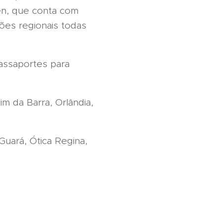
en, que conta com
ões regionais todas
passaportes para
m da Barra, Orlândia,
Guará, Ótica Regina,