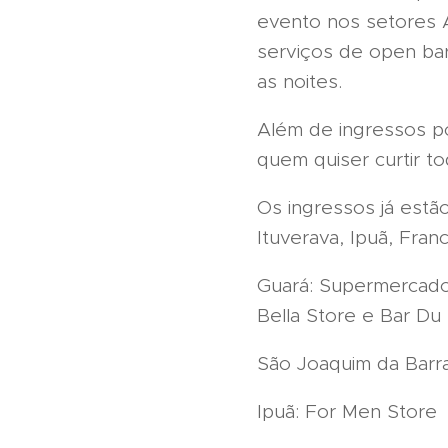
evento nos setores 
serviços de open bar
as noites.
Além de ingressos po
quem quiser curtir to
Os ingressos já estã
Ituverava, Ipuã, Fra
Guará: Supermercados
Bella Store e Bar Du
São Joaquim da Barra
Ipuã: For Men Store