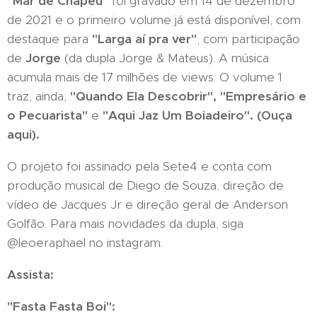
"Mar de Chapéu"
foi gravado em 14 de dezembro
de 2021 e o primeiro volume já está disponível, com
destaque para
"Larga aí pra ver"
, com participação
de
Jorge
(da dupla Jorge & Mateus). A música
acumula mais de 17 milhões de views. O volume 1
traz, ainda,
"Quando Ela Descobrir", "Empresário e
o Pecuarista"
e
"Aqui Jaz Um Boiadeiro". (
Ouça
aqui
).
O projeto foi assinado pela Sete4 e conta com
produção musical de Diego de Souza, direção de
vídeo de Jacques Jr e direção geral de Anderson
Golfão. Para mais novidades da dupla, siga
@leoeraphael no instagram.
Assista:
"Fasta Fasta Boi":