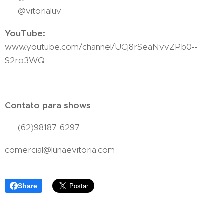
👧🏼 @vitorialuv
YouTube:
www.youtube.com/channel/UCj8rSeaNvvZPb0--
S2ro3WQ
Contato para shows
☎️ (62)98187-6297
comercial@lunaevitoria.com
Share