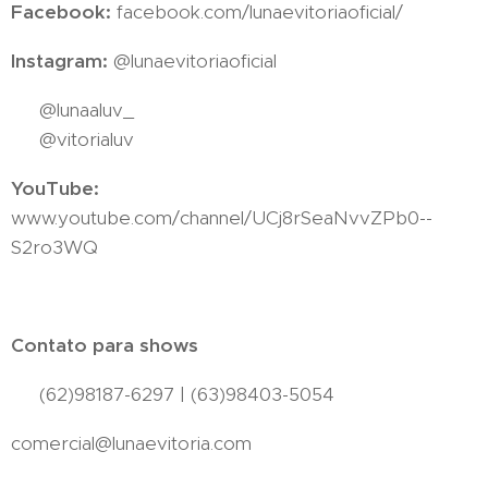
Facebook:
facebook.com/lunaevitoriaoficial/
Instagram:
@lunaevitoriaoficial
👧🏻 @lunaaluv_
👧🏼 @vitorialuv
YouTube:
www.youtube.com/channel/UCj8rSeaNvvZPb0--
S2ro3WQ
Contato para shows
☎️ (62)98187-6297 | (63)98403-5054
comercial@lunaevitoria.com