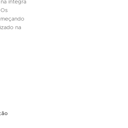
 na íntegra
 Os
começando
lizado na
ção