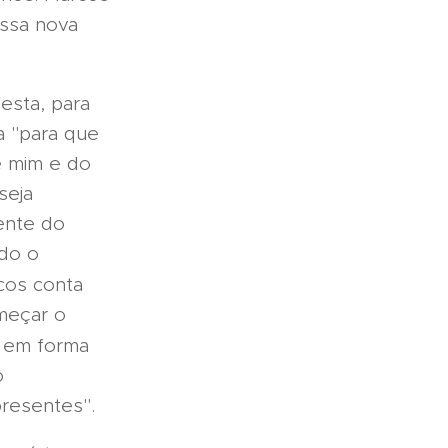
essa nova
esta, para
ta "para que
e mim e do
seja
ente do
ndo o
cos conta
meçar o
, em forma
o
resentes".