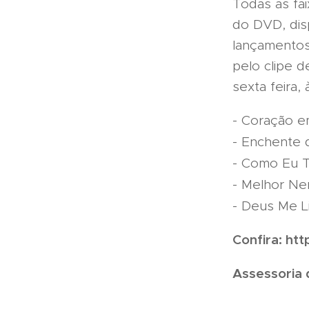
Todas as fai
do DVD, disp
lançamentos
pelo clipe d
sexta feira,
- Coração 
- Enchente 
- Como Eu 
- Melhor Ne
- Deus Me L
Confira: ht
Assessoria 