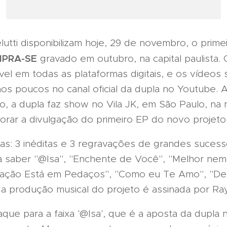
utti disponibilizam hoje, 29 de novembro, o prime
PRA-SE
gravado em outubro, na capital paulista.
vel em todas as plataformas digitais, e os vídeos 
aos poucos no canal oficial da dupla no Youtube. 
o, a dupla faz show no Vila JK, em São Paulo, na
rar a divulgação do primeiro EP do novo projeto
xas: 3 inéditas e 3 regravações de grandes suces
 a saber "@Isa", "Enchente de Você", "Melhor nem
ração Está em Pedaços", "Como eu Te Amo", "D
 a produção musical do projeto é assinada por Ray
que para a faixa '@Isa', que é a aposta da dupla 