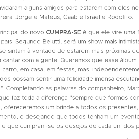
onvidaram alguns amigos para estarem com eles n
reira: Jorge e Mateus, Gaab e Israel e Rodolffo.
CUMPRA-SE
rincipal do novo
é que ele vire uma f
o país. Segundo Belutti, será um show mais intimis
se sintam à vontade de estarem mais próximas d
a cantar com a gente. Queremos que esse álbum 
 carro, em casa, em festas, mas, independentem
todos possam sentir uma felicidade imensa escuta
E
". Completando as palavras do companheiro, Mar
que faz toda a diferença "sempre que formos co
E
, ofereceremos um brinde a todos os presentes
mento, e desejando que todos tenham um event
l e que cumpram-se os desejos de cada um dos p