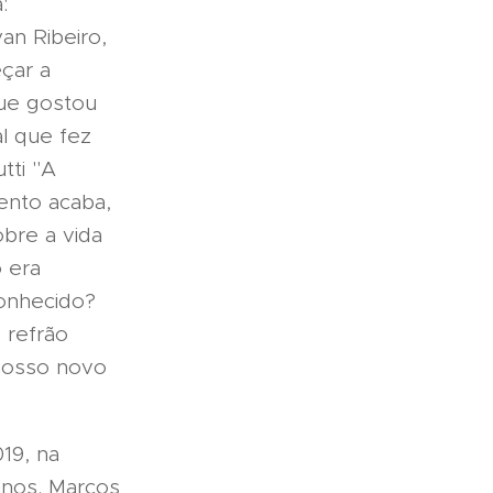
:
an Ribeiro,
çar a
 que gostou
l que fez
tti "A
ento acaba,
bre a vida
o era
conhecido?
 refrão
 nosso novo
19, na
anos. Marcos