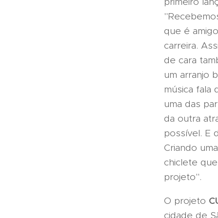
primeiro la
"Recebemos 
que é amigo
carreira. As
de cara tam
um arranjo b
música fala
uma das par
da outra atr
possível. E
Criando uma
chiclete qu
projeto".
C
O projeto
cidade de S