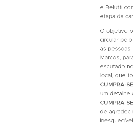
e Belutti c
etapa da car
O objetivo p
circular pel
as pessoas 
Marcos, par
escutado no
local, que 
CUMPRA-S
um detalhe 
CUMPRA-S
de agradeci
inesquecíve