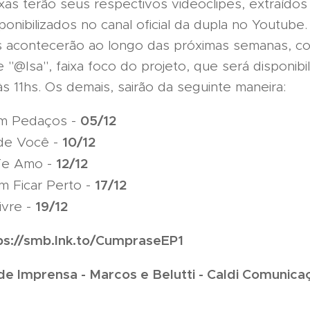
xas terão seus respectivos videoclipes, extraídos
onibilizados no canal oficial da dupla no Youtube.
 acontecerão ao longo das próximas semanas, 
e "@Isa", faixa foco do projeto, que será disponibi
 às 11hs. Os demais, sairão da seguinte maneira:
05/12
em Pedaços -
10/12
de Você -
12/12
Te Amo -
17/12
m Ficar Perto -
19/12
ivre -
tps://smb.lnk.to/CumpraseEP1
de Imprensa - Marcos e Belutti
- Caldi Comunica