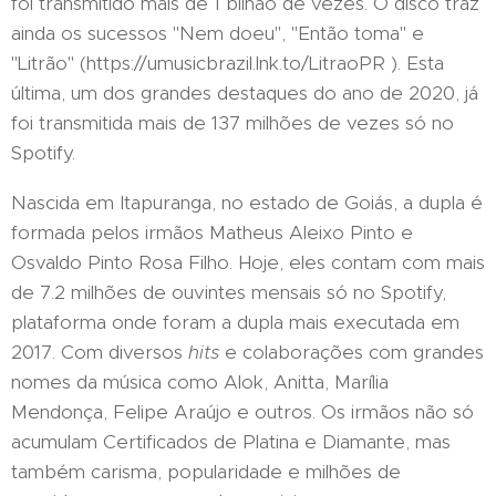
foi transmitido mais de 1 bilhão de vezes. O disco traz
ainda os sucessos "Nem doeu", "Então toma" e
"Litrão" (https://umusicbrazil.lnk.to/LitraoPR ). Esta
última, um dos grandes destaques do ano de 2020, já
foi transmitida mais de 137 milhões de vezes só no
Spotify.
Nascida em Itapuranga, no estado de Goiás, a dupla é
formada pelos irmãos Matheus Aleixo Pinto e
Osvaldo Pinto Rosa Filho. Hoje, eles contam com mais
de 7.2 milhões de ouvintes mensais só no Spotify,
plataforma onde foram a dupla mais executada em
2017. Com diversos
hits
e colaborações com grandes
nomes da música como Alok, Anitta, Marília
Mendonça, Felipe Araújo e outros. Os irmãos não só
acumulam Certificados de Platina e Diamante, mas
também carisma, popularidade e milhões de