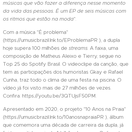
músicas que vão fazer a diferença nesse momento
da vida das pessoas. É um EP de seis músicas com
os ritmos que estão na moda
".
Com a música "É problema"
(https://umusicbrazil.lnk.to/EProblemaPR ), a dupla
hoje supera 100 milhões de
streams
. A faixa, uma
composição de Matheus Aleixo e Tierry, segue no
Top 25 do Spotify Brasil. O videoclipe da canção, que
tem as participações dos humoristas Gkay e Rafael
Cunha, traz todo o clima de uma festa na piscina. O
vídeo já foi visto mais de 27 milhões de vezes.
Confira: https://youtu.be/3QTUjsF50PM.
Apresentado em 2020, o projeto "10 Anos na Praia"
(https://umusicbrazil.lnk.to/10anosnapraiaPR ), álbum
que comemora uma década de carreira da dupla, já