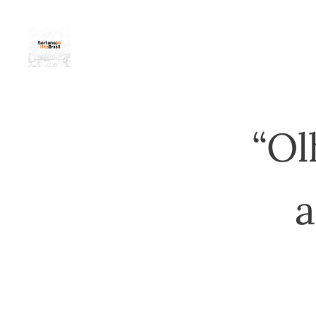
“Ol
a