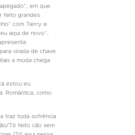
sapegado", em que
r feito grandes
nho" com Tierry e
 eu aqui de novo",
 apresenta
para virada de chave
gitais a moda chega
cá estou eu
sa. Romântica, como
 traz toda sofrência
dão/Tô feito cão sem
onei /Tô aqui nessa