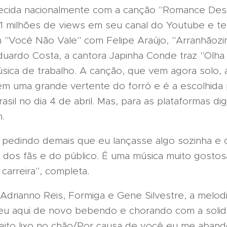
hecida nacionalmente com a canção "Romance De
91 milhões de views em seu canal do Youtube e te
m "Você Não Vale" com Felipe Araújo, "Arranhãozi
uardo Costa, a cantora Japinha Conde traz "Olha
ica de trabalho. A canção, que vem agora solo,
em uma grande vertente do forró e é a escolhida 
asil no dia 4 de abril. Mas, para as plataformas di
h.
pedindo demais que eu lançasse algo sozinha e 
 dos fãs e do público. É uma música muito gosto
carreira", completa.
rianno Reis, Formiga e Gene Silvestre, a melodia
 eu aqui de novo bebendo e chorando com a soli
eito lixo no chão/Por causa de você eu me aband