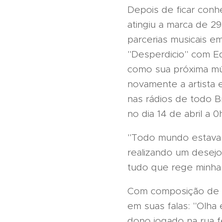
Depois de ficar con
atingiu a marca de 2
parcerias musicais e
"Desperdicio" com Ed
como sua próxima mús
novamente a artista 
nas rádios de todo Br
no dia 14 de abril a 0
"Todo mundo estava 
realizando um desejo
tudo que rege minha 
Com composição de Ad
em suas falas: "Olha
dono jogado na rua f