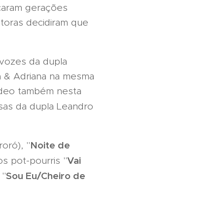
caram gerações
ntoras decidiram que
s vozes da dupla
ia & Adriana na mesma
vídeo também nesta
sas da dupla Leandro
Noite de
oró), "
Vai
os pot-pourris "
Sou Eu/Cheiro de
 "