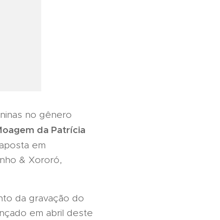
ininas no gênero
oagem da Patrícia
 aposta em
inho & Xororó,
nto da gravação do
ançado em abril deste