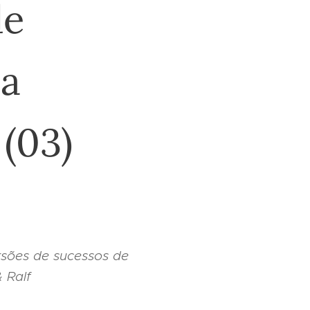
de
ca
 (03)
rsões de sucessos de
 Ralf