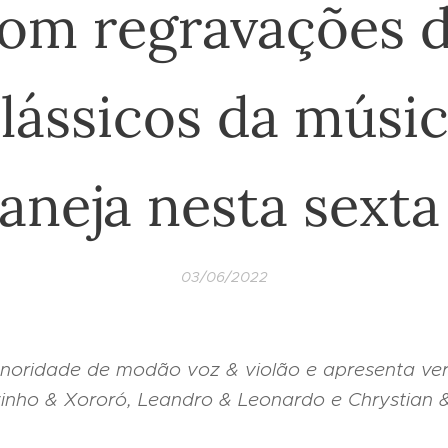
om regravações 
lássicos da músi
aneja nesta sexta
03/06/2022
onoridade de modão voz & violão e apresenta ve
nho & Xororó, Leandro & Leonardo e Chrystian &