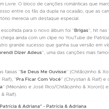
m Livre. O bloco de canções românticas que mar
cesso entre os fãs da dupla na ocasião, que as ca
tório merecia um destaque especial.
Brigas
 escolhida para o novo álbum foi "
", hit na
e chega ainda com um clipe no YouTube de Patríc
. Outro grande sucesso que ganha sua versão em 
rendi Dizer Adeus
", uma das canções mais famo
Se Deus Me Ouvisse
 faixas "
" (Chitãozinho & Xor
Pra Ficar Com Você
 Ralf), "
" (Chrystian & Ralf) e 
ra
" (Milionário e José Rico/Chitãozinho & Xororó) e
 & Ralf).
trícia & Adriana" - Patrícia & Adriana