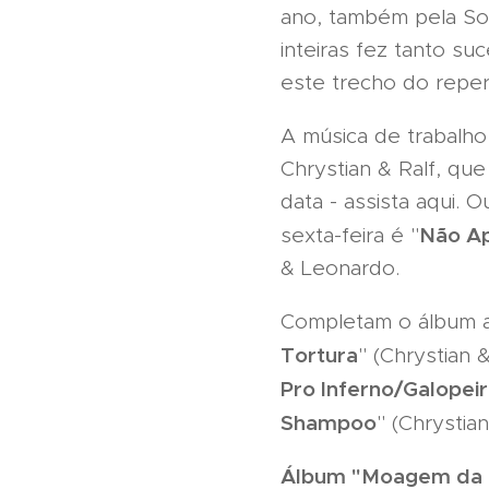
ano, também pela So
inteiras fez tanto su
este trecho do reper
A música de trabalho
Chrystian & Ralf, qu
data - assista aqui
Não Ap
sexta-feira é "
& Leonardo.
Completam o álbum as
Tortura
" (Chrystian &
Pro Inferno/Galopei
Shampoo
" (Chrystian
Álbum "Moagem da Pa