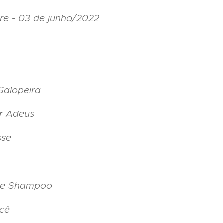
e - 03 de junho/2022
 Galopeira
er Adeus
sse
 de Shampoo
ocê