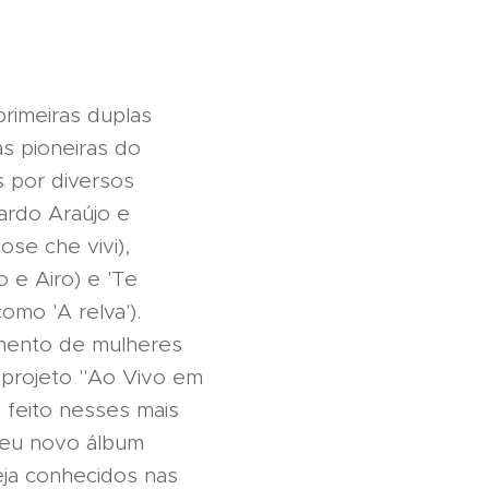
primeiras duplas
s pioneiras do
 por diversos
ardo Araújo e
ose che vivi),
o e Airo) e 'Te
omo 'A relva').
imento de mulheres
 projeto "Ao Vivo em
 feito nesses mais
 seu novo álbum
eja conhecidos nas