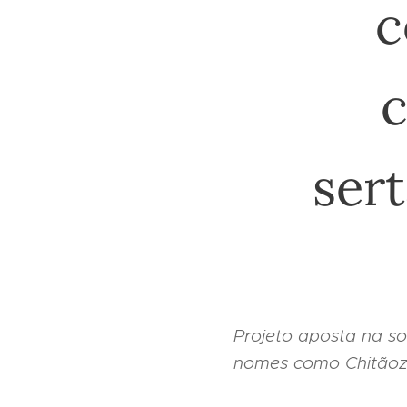
c
c
sert
Projeto aposta na s
nomes como Chitãozi