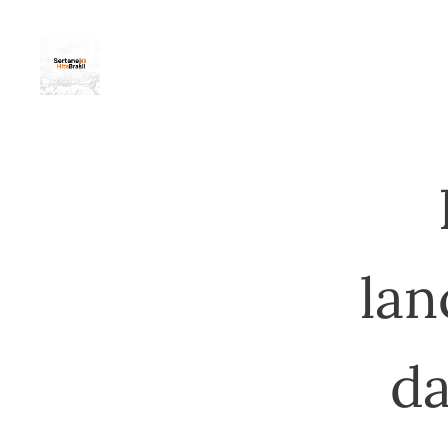
la
da