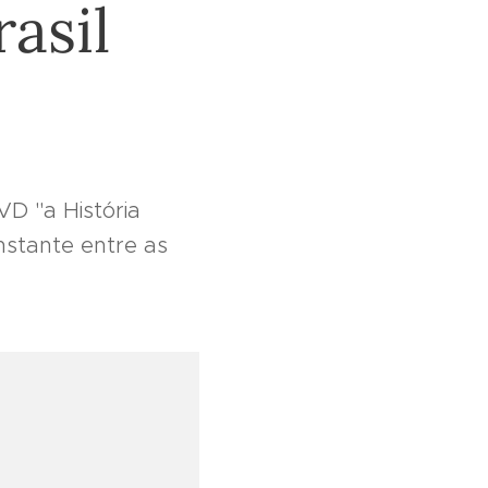
rasil
D "a História
stante entre as