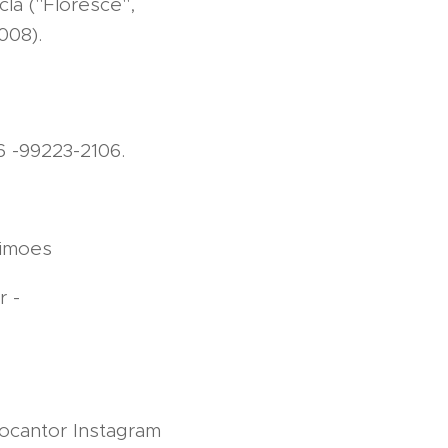
la ("Floresce",
008).
6 -99223-2106.
limoes
r -
ocantor Instagram