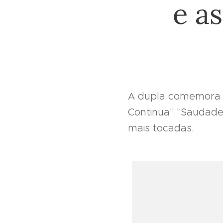
e as
dupla comemora o
A
Continua" "Saudade
mais tocadas.