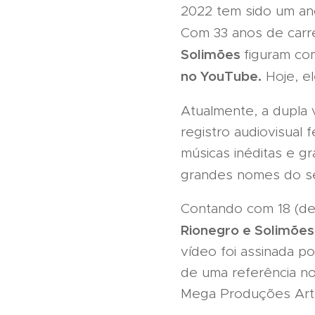
2022 tem sido um ano
Com 33 anos de carr
Solimões
figuram c
no YouTube.
Hoje, el
Atualmente, a dupla 
registro audiovisual 
músicas inéditas e g
grandes nomes do s
Contando com 18 (dezo
Rionegro e Solimões
vídeo foi assinada p
de uma referência no
Mega Produções Artís