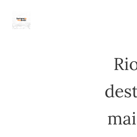
Ri
des
mai