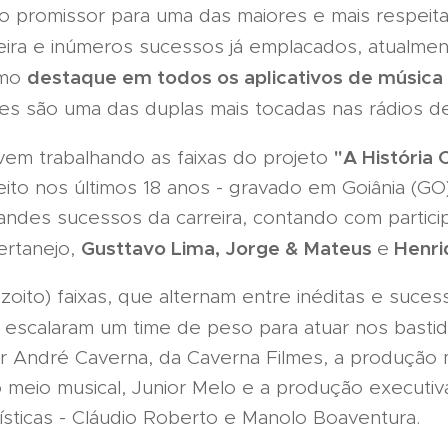
 promissor para uma das maiores e mais respeitad
eira e inúmeros sucessos já emplacados, atualme
destaque em todos os aplicativos de música
omo
es são uma das duplas mais tocadas nas rádios de
"A História 
vem trabalhando as faixas do projeto
feito nos últimos 18 anos - gravado em Goiânia (G
randes sucessos da carreira, contando com partic
Gusttavo Lima, Jorge & Mateus
Henriq
ertanejo,
e
ito) faixas, que alternam entre inéditas e sucess
escalaram um time de peso para atuar nos bastid
or André Caverna, da Caverna Filmes, a produção m
 meio musical, Junior Melo e a produção executi
ticas - Cláudio Roberto e Manolo Boaventura.