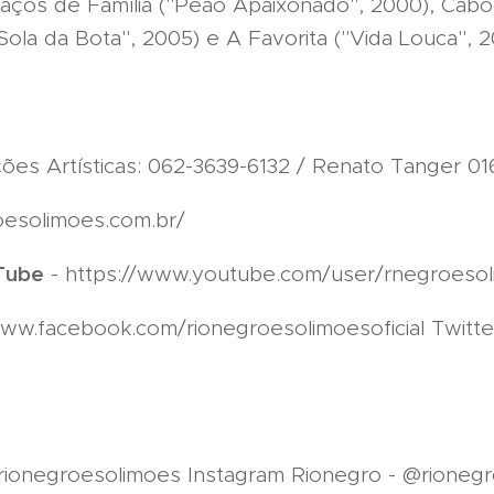
aços de Família ("Peão Apaixonado", 2000), Caboc
ola da Bota", 2005) e A Favorita ("Vida Louca", 2
ões Artísticas: 062-3639-6132 / Renato Tanger 01
roesolimoes.com.br/
uTube
- https://www.youtube.com/user/rnegroeso
www.facebook.com/rionegroesolimoesoficial Twitte
rionegroesolimoes Instagram Rionegro - @rionegr