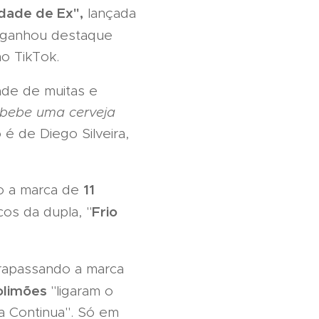
dade de Ex",
lançada
 ganhou destaque
no TikTok.
dade de muitas e
 bebe uma cerveja
é de Diego Silveira,
11
o a marca de
Frio
os da dupla, "
trapassando a marca
olimões
"ligaram o
a Continua". Só em