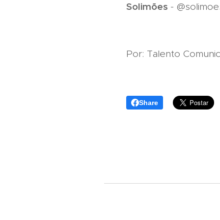
Solimões
- @solimoe
Por: Talento Comuni
Share