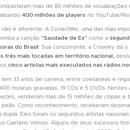
onquistaram mais de 80 milhões de visualizações 
400 milhões de players
talizando
no YouTube/Rio
ão não é diferente. A ConectMix, uma das mais im
"Saudade de Ex"
segund
carimba a canção
como a
oras do Brasil
. Sua concorrente, a Crowley dá 
as três mais tocadas em território nacional,
dest
cinco artistas mais executados nas rádios n
dos
tem 33 anos de carreira, entre coletâneas e regi
400 músicas gravadas, 19 CDs e 5 DVDs. Nestes a
 vezes, venderam mais de 15 milhões de cópias e
e peão. Como reconhecimento, receberam dezenas
ina dupla. Eles foram os segundos artistas nacion
 foi Caetano Veloso. Alguns de seus sucessos fizer