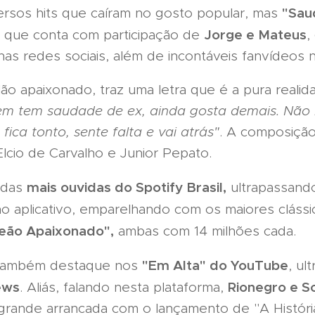
"Sau
rsos hits que caíram no gosto popular, mas
Jorge e Mateus
 que conta com participação de
,
 nas redes sociais, além de incontáveis fanvídeos 
lão apaixonado, traz uma letra que é a pura reali
m tem saudade de ex, ainda gosta demais. Não
fica tonto, sente falta e vai atrás"
. A composição 
Elcio de Carvalho e Junior Pepato.
mais ouvidas do Spotify Brasil,
 das
ultrapassand
o aplicativo, emparelhando com os maiores clássic
eão Apaixonado",
ambas com 14 milhões cada.
"Em Alta" do YouTube
também destaque nos
, ul
ews
Rionegro e S
. Aliás, falando nesta plataforma,
grande arrancada com o lançamento de "A Históri