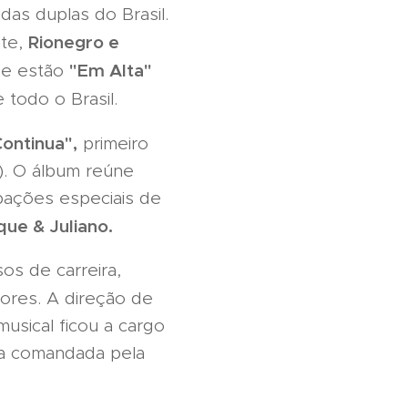
as duplas do Brasil.
Rionegro e
nte,
"Em Alta"
e estão
 todo o Brasil.
Continua",
primeiro
O). O álbum reúne
ipações especiais de
ue & Juliano.
os de carreira,
ores. A direção de
usical ficou a cargo
va comandada pela