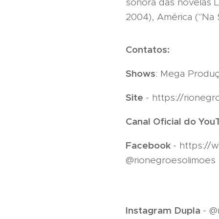
sonora das novelas L
2004), América ("Na S
Contatos:
Shows
: Mega Produç
Site
- https://rioneg
Canal Oficial do Yo
Facebook
- https://
@rionegroesolimoes
Instagram Dupla
- @