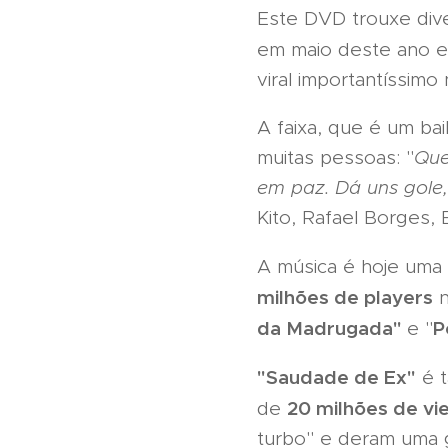
Este DVD trouxe dive
em maio deste ano e
viral importantíssimo
A faixa, que é um bai
muitas pessoas: "
Que
em paz. Dá uns gole, 
Kito, Rafael Borges, 
A música é hoje uma
milhões de players
n
da Madrugada"
P
e "
"Saudade de Ex"
é 
20 milhões de vi
de
turbo" e deram uma 