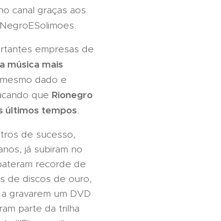
no canal graças aos
NegroESolimoes.
portantes empresas de
a música mais
o mesmo dado e
Rionegro
acando que
os últimos tempos
.
stros de sucesso,
nos, já subiram no
 bateram recorde de
 de discos de ouro,
ais a gravarem um DVD
am parte da trilha