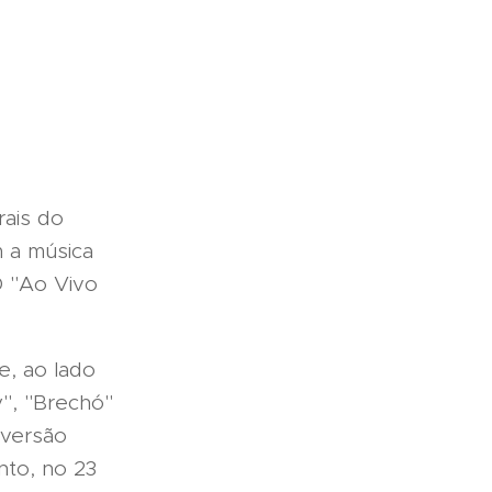
rais do
 a música
D "Ao Vivo
e, ao lado
", "Brechó"
 versão
nto, no 23