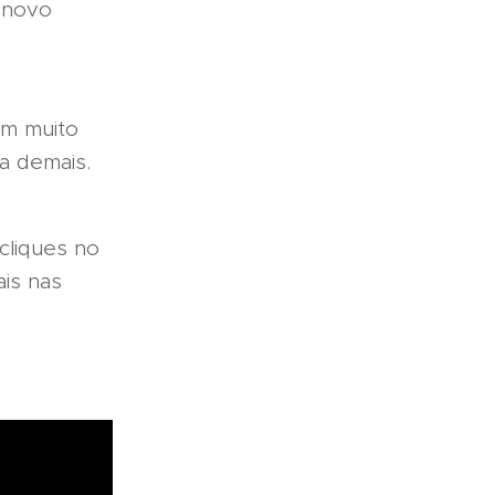
s novo
om muito
a demais.
cliques no
is nas