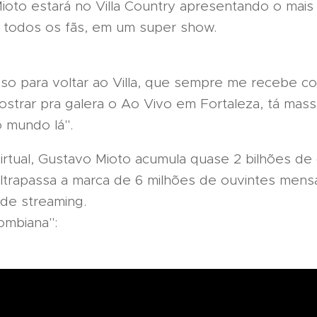
Mioto estará no Villa Country apresentando o mai
a todos os fãs, em um super show.
oso para voltar ao Villa, que sempre me recebe c
ostrar pra galera o Ao Vivo em Fortaleza, tá mass
 mundo lá".
rtual, Gustavo Mioto acumula quase 2 bilhões de 
ltrapassa a marca de 6 milhões de ouvintes mensa
 de streaming.
ombiana":