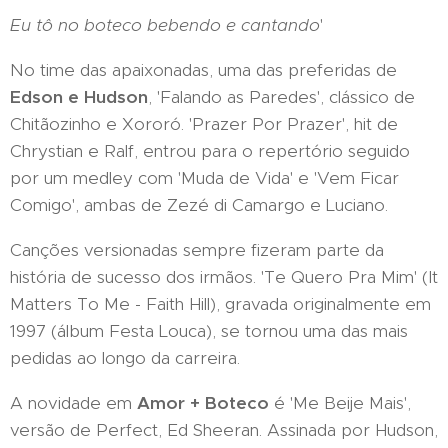
Eu tô no boteco bebendo e cantando
'
No time das apaixonadas, uma das preferidas de
Edson e Hudson
, 'Falando as Paredes', clássico de
Chitãozinho e Xororó. 'Prazer Por Prazer', hit de
Chrystian e Ralf, entrou para o repertório seguido
por um medley com 'Muda de Vida' e 'Vem Ficar
Comigo', ambas de Zezé di Camargo e Luciano.
Canções versionadas sempre fizeram parte da
história de sucesso dos irmãos. 'Te Quero Pra Mim' (It
Matters To Me - Faith Hill), gravada originalmente em
1997 (álbum Festa Louca), se tornou uma das mais
pedidas ao longo da carreira.
A novidade em
Amor + Boteco
é 'Me Beije Mais',
versão de Perfect, Ed Sheeran. Assinada por Hudson,