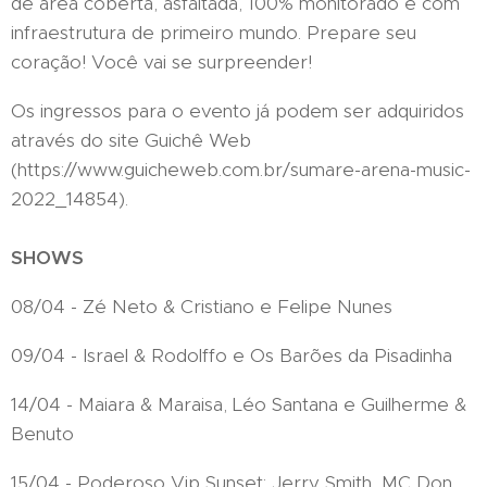
de área coberta, asfaltada, 100% monitorado e com
infraestrutura de primeiro mundo. Prepare seu
coração! Você vai se surpreender!
Os ingressos para o evento já podem ser adquiridos
através do site Guichê Web
(https://www.guicheweb.com.br/sumare-arena-music-
2022_14854).
SHOWS
08/04 - Zé Neto & Cristiano e Felipe Nunes
09/04 - Israel & Rodolffo e Os Barões da Pisadinha
14/04 - Maiara & Maraisa, Léo Santana e Guilherme &
Benuto
15/04 - Poderoso Vip Sunset: Jerry Smith, MC Don