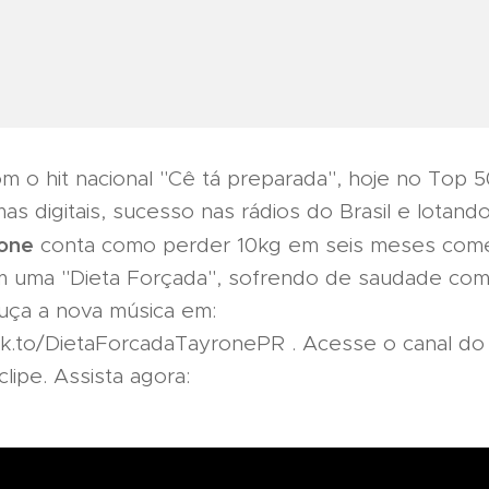
m o hit nacional "Cê tá preparada", hoje no Top 
mas digitais, sucesso nas rádios do Brasil e lota
one
conta como perder 10kg em seis meses com
 uma "Dieta Forçada", sofrendo de saudade com 
uça a nova música em:
.lnk.to/DietaForcadaTayronePR . Acesse o canal d
clipe. Assista agora: