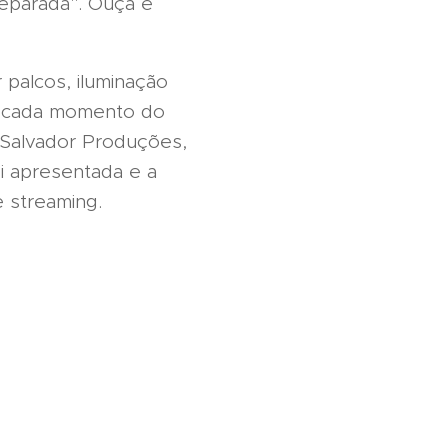
preparada". Ouça e
 palcos, iluminação
a cada momento do
a Salvador Produções,
i apresentada e a
 streaming.