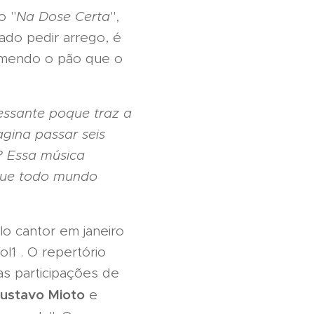
o "
Na Dose Certa
",
gado pedir arrego, é
comendo o pão que o
essante poque traz a
gina passar seis
 Essa música
 que todo mundo
lo cantor em janeiro
l1 . O repertório
as participações de
ustavo Mioto
e