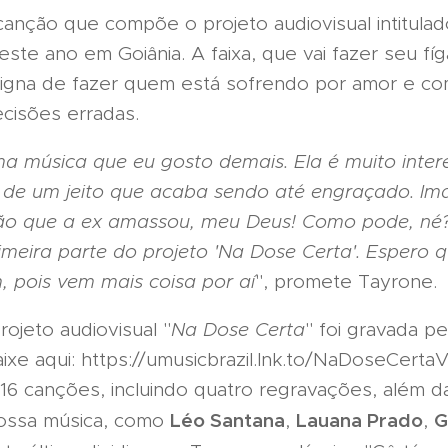
canção que compõe o projeto audiovisual intitulad
ste ano em Goiânia. A faixa, que vai fazer seu fí
e digna de fazer quem está sofrendo por amor e 
cisões erradas.
ma música que eu gosto demais. Ela é muito inter
 de um jeito que acaba sendo até engraçado. Ima
o que a ex amassou, meu Deus! Como pode, né?
rimeira parte do projeto 'Na Dose Certa'. Espero
, pois vem mais coisa por aí
", promete Tayrone.
rojeto audiovisual "
Na Dose Certa
" foi gravada pe
xe aqui: https://umusicbrazil.lnk.to/NaDoseCertaVo
6 canções, incluindo quatro regravações, além d
Léo Santana
Lauana Prado
G
ossa música, como
,
,