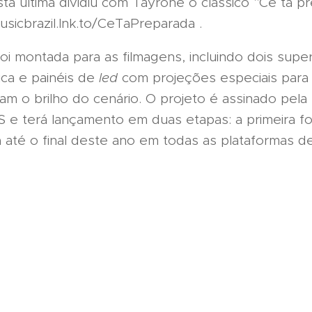
sta última dividiu com Tayrone o clássico "Cê tá 
musicbrazil.lnk.to/CeTaPreparada .
i montada para as filmagens, incluindo dois super
ica e painéis de
led
com projeções especiais par
am o brilho do cenário. O projeto é assinado pel
S e terá lançamento em duas etapas: a primeira fo
até o final deste ano em todas as plataformas de