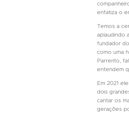
companheiro
enfatiza o 
Temos a cer
aplaudindo 
fundador do
como uma ho
Parrerito, 
entendem qu
Em 2021 ele
dois grandes
cantar os m
gerações por