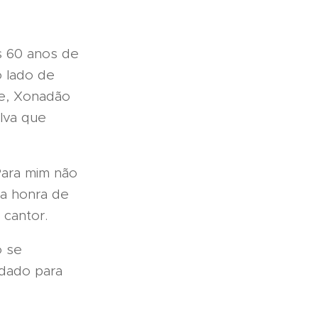
s 60 anos de
o lado de
e, Xonadão
alva que
Para mim não
ma honra de
 cantor.
o se
idado para