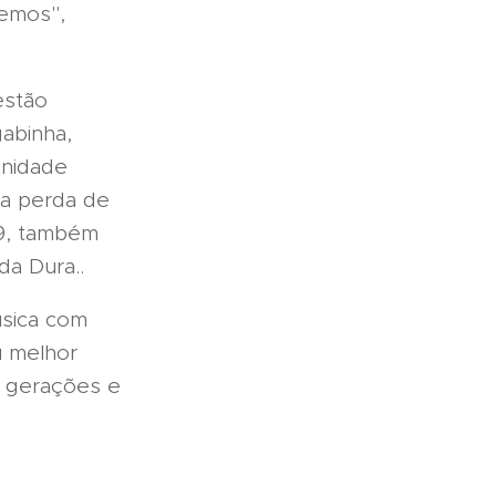
vemos",
estão
abinha,
unidade
la perda de
19, também
a Dura..
úsica com
u melhor
o gerações e