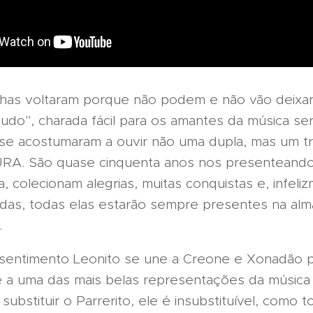
nhas voltaram porque não podem e não vão deixar
udo", charada fácil para os amantes da música ser
se acostumaram a ouvir não uma dupla, mas um tr
A. São quase cinquenta anos nos presenteando
ja, colecionam alegrias, muitas conquistas e, infeli
das, todas elas estarão sempre presentes na alm
.
sentimento Leonito se une a Creone e Xonadão p
e a uma das mais belas representações da música 
ubstituir o Parrerito, ele é insubstituível, como 