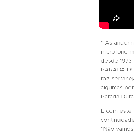
" As andori
microfone m
desde 1973 
PARADA DUR
raiz sertane
algumas per
Parada Dura
E com este 
continuidad
"Não vamos s