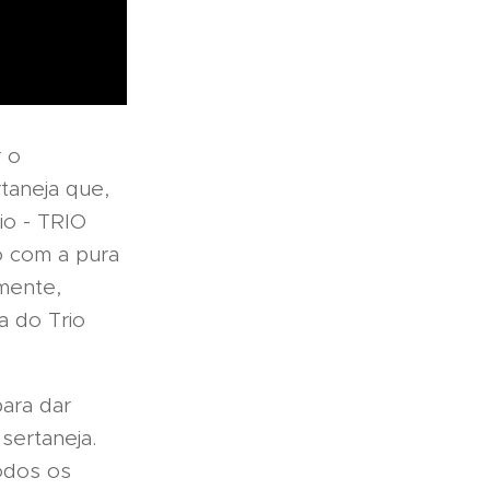
 o
taneja que,
io - TRIO
 com a pura
zmente,
a do Trio
ara dar
sertaneja.
todos os