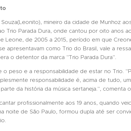
to
e Souza(Leonito), mineiro da cidade de Munhoz ao
ao Trio Parada Dura, onde cantou por oito anos a
e Leone, de 2005 a 2015, período em que Creon
 se apresentavam como Trio do Brasil, vale a ress
era o detentor da marca "Trio Parada Dura".
e o peso e a responsabilidade de estar no Trio. "
mplesmente responsabilidade é, acima de tudo, u
parte da história da música sertaneja.", comenta o
antar profissionalmente aos 19 anos, quando vei
na noite de São Paulo, formou dupla até ser conv
io.