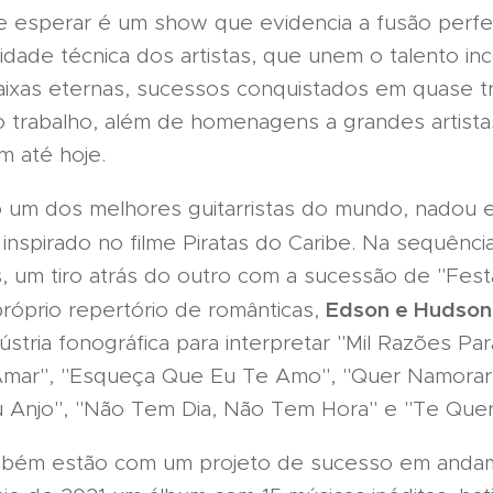
 esperar é um show que evidencia a fusão perfei
lidade técnica dos artistas, que unem o talento i
faixas eternas, sucessos conquistados em quase 
to trabalho, além de homenagens a grandes artista
m até hoje.
o um dos melhores guitarristas do mundo, nadou
inspirado no filme Piratas do Caribe. Na sequênci
, um tiro atrás do outro com a sucessão de "Fest
Edson e Hudson
próprio repertório de românticas,
stria fonográfica para interpretar "Mil Razões Par
Amar", "Esqueça Que Eu Te Amo", "Quer Namorar
u Anjo", "Não Tem Dia, Não Tem Hora" e "Te Quer
bém estão com um projeto de sucesso em andam