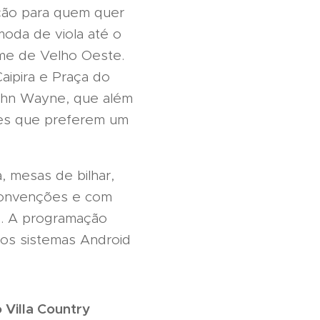
opção para quem quer
moda de viola até o
lme de Velho Oeste.
aipira e Praça do
John Wayne, que além
ntes que preferem um
, mesas de bilhar,
 convenções e com
e. A programação
 nos sistemas Android
Villa Country