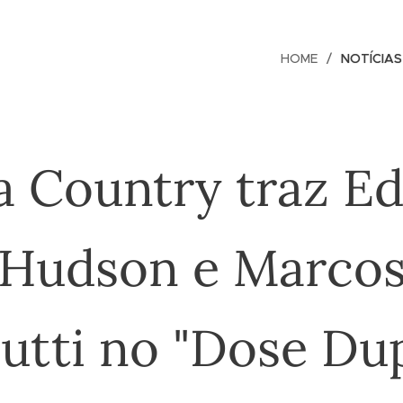
HOME
NOTÍCIAS
la Country traz E
 Hudson e Marcos
lutti no "Dose Dup