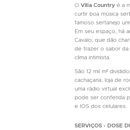
Villa Country
O
é a m
curtir boa música ser
famoso sertanejo uni
Em seu espaço, há am
Cavalo, que dão cha
de trazer o sabor da
clima intimista.
São 12 mil m² dividid
cachaçaria, loja de 
uma rádio virtual ex
pode ser conferida p
e IOS dos celulares.
SERVIÇOS
- DOSE DU