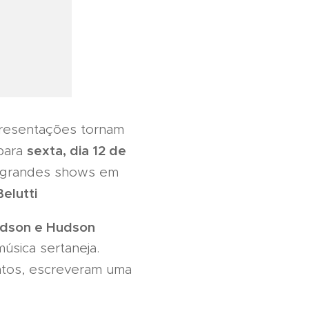
apresentações tornam
sexta, dia 12 de
 para
s grandes shows em
elutti
dson e Hudson
úsica sertaneja.
juntos, escreveram uma