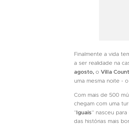
Finalmente a vida te
a ser realidade na ca
agosto,
Villa Coun
o
uma mesma noite - 
Com mais de 500 mús
chegam com uma turnê
Iguais
"
" nasceu para 
das histórias mais b