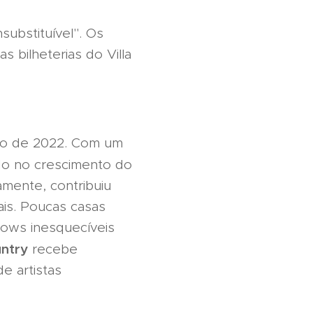
ubstituível". Os
 bilheterias do Villa
lho de 2022. Com um
do no crescimento do
amente, contribuiu
ais. Poucas casas
hows inesquecíveis
untry
recebe
e artistas