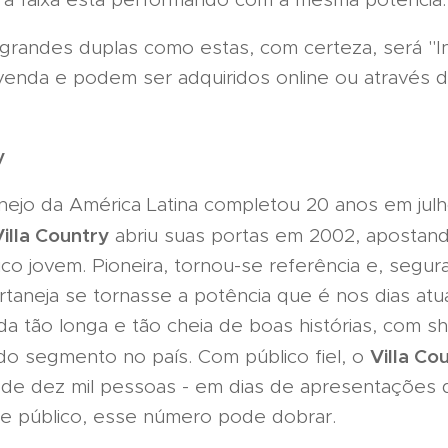
randes duplas como estas, com certeza, será "Ins
venda e podem ser adquiridos online ou através das
y
anejo da América Latina completou 20 anos em ju
Villa Country
abriu suas portas em 2002, apostan
co jovem. Pioneira, tornou-se referência e, segur
rtaneja se tornasse a potência que é nos dias atu
da tão longa e tão cheia de boas histórias, com s
Villa Co
 do segmento no país. Com público fiel, o
de dez mil pessoas - em dias de apresentações d
e público, esse número pode dobrar.