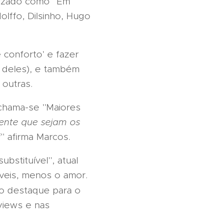
atizado como "Em
olffo, Dilsinho, Hugo
 conforto' e fazer
e deles), e também
outras.
 chama-se "Maiores
rente que sejam os
i
" afirma Marcos.
bstituível", atual
íveis, menos o amor.
do destaque para o
 views e nas