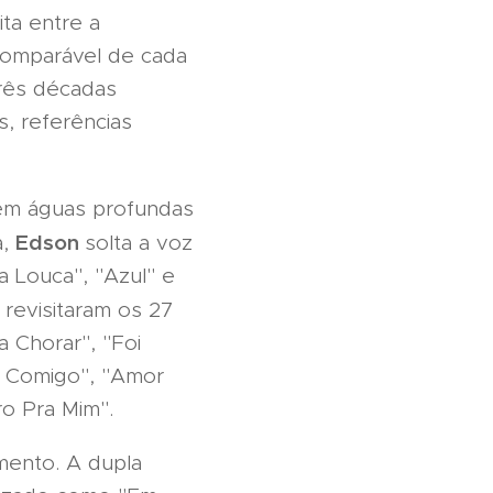
ta entre a
ncomparável de cada
três décadas
s, referências
 em águas profundas
Edson
a,
solta a voz
a Louca", "Azul" e
revisitaram os 27
a Chorar", "Foi
 Comigo", "Amor
o Pra Mim".
ento. A dupla