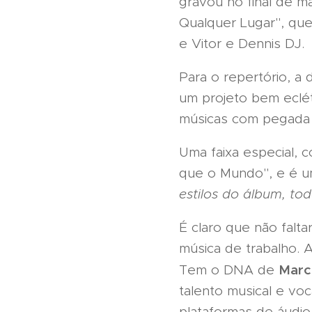
gravou no final de m
Qualquer Lugar", que
e Vitor e Dennis DJ.
Para o repertório, a
um projeto bem eclét
músicas com pegada 
Uma faixa especial, 
que o Mundo", e é u
estilos do álbum, to
É claro que não falta
música de trabalho. A
Marco
Tem o DNA de
talento musical e vo
plataformas de áudio