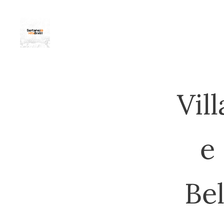
Vil
e
Be