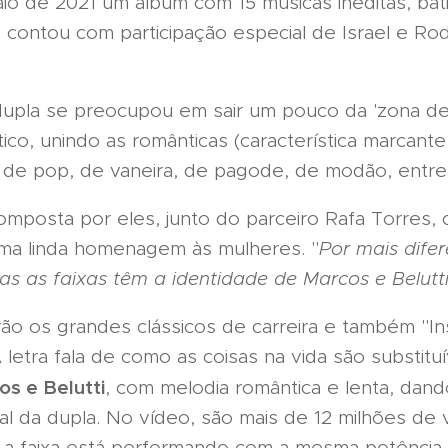
aio de 2021 um álbum com 15 músicas inéditas, b
 contou com participação especial de Israel e Rod
 dupla se preocupou em sair um pouco da 'zona de
ico, unindo as românticas (característica marcant
de pop, de vaneira, de pagode, de modão, entre 
composta por eles, junto do parceiro Rafa Torres,
ma linda homenagem às mulheres. "
Por mais dife
das as faixas têm a identidade de Marcos e Belutt
rão os grandes clássicos de carreira e também "Insu
 letra fala de como as coisas na vida são substitu
s e Belutti
, com melodia romântica e lenta, dan
cal da dupla. No vídeo, são mais de 12 milhões de
 a faixa está performando com a mesma potência.