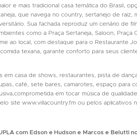
aior e mais tradicional casa temática do Brasil, 
taneja, que navega no country, sertanejo de raiz, 
versitário. Sua fachada reproduz um cenário de fi
bientes como a Praça Sertaneja, Saloon, Praça C
rme ao local, com destaque para o Restaurante 
 comida texana, garante conforto para seus clie
os em casa de shows, restaurantes, pista de dança
roupas, café, sete bares, camarotes, espaço para
clusiva,comprometida em tocar música de qualidad
elo site www.villacountry.fm ou pelos aplicativos
PLA com Edson e Hudson e Marcos e Belutti no 