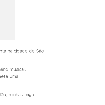
nta na cidade de São
rio musical,
omete uma
dão, minha amiga