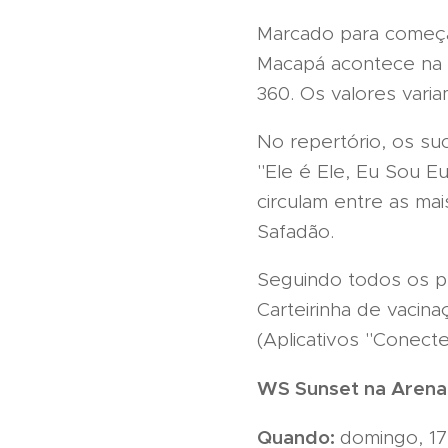
Marcado para começa
Macapá acontece na A
360. Os valores varia
No repertório, os s
"Ele é Ele, Eu Sou E
circulam entre as ma
Safadão.
Seguindo todos os pr
Carteirinha de vacina
(Aplicativos "Conect
WS Sunset na Arena
Quando:
domingo, 17