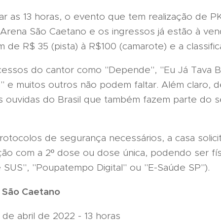
r as 13 horas, o evento que tem realização de P
rena São Caetano e os ingressos já estão à vend
m de R$ 35 (pista) à R$100 (camarote) e a classifi
ucessos do cantor como "Depende", "Eu Já Tava 
u" e muitos outros não podem faltar. Além claro, 
is ouvidas do Brasil que também fazem parte do se
otocolos de segurança necessários, a casa solici
ção com a 2º dose ou dose única, podendo ser físi
e SUS", "Poupatempo Digital" ou "E-Saúde SP").
 São Caetano
 de abril de 2022 - 13 horas