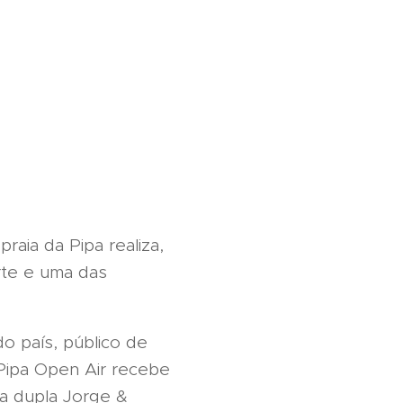
raia da Pipa realiza,
rte e uma das
do país, público de
 Pipa Open Air recebe
da dupla Jorge &