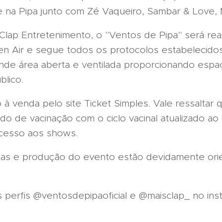
e na Pipa junto com Zé Vaqueiro, Sambar & Love, 
lap Entretenimento, o "Ventos de Pipa" será rea
n Air e segue todos os protocolos estabelecido
nde área aberta e ventilada proporcionando espa
blico.
 à venda pelo site Ticket Simples. Vale ressaltar
ado de vacinação com o ciclo vacinal atualizado a
acesso aos shows.
stas e produção do evento estão devidamente ori
 perfis @ventosdepipaoficial e @maisclap_ no ins