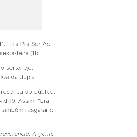
P, "Era Pra Ser Ao
xta-feira (11).
o sertanejo,
cia da dupla.
presença do público,
id-19. Assim, "Era
e também resgatar o
reverência. A gente