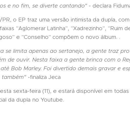
os e no fim, se diverte cantando"
- declara Fidum
PR, o EP traz uma versão intimista da dupla, com
faixas "Aglomerar Latinha", "Xadrezinho", "Ruim d
rigoso" e "Conselho" compõem o novo álbum. .
 se limita apenas ao sertanejo, a gente traz pr
 de ouvir. Nesta faixa a gente brinca com o Re
até Bob Marley. Foi divertido demais gravar e e
im também"
-finaliza Jeca
sta sexta-feira (11), e estará disponível em todas
icial da dupla no Youtube.