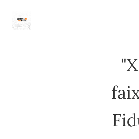
"X
fai
Fid