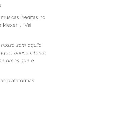
a
 músicas inéditas no
e Mexer", "Vai
o nosso som aquilo
ggae, brinca citando
speramos que o
 as plataformas