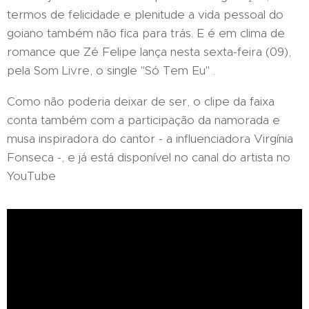
termos de felicidade e plenitude a vida pessoal do
goiano também não fica para trás. E é em clima de
romance que Zé Felipe lança nesta sexta-feira (09),
pela Som Livre, o single "Só Tem Eu" .
Como não poderia deixar de ser, o clipe da faixa
conta também com a participação da namorada e
musa inspiradora do cantor - a influenciadora Virgínia
Fonseca -, e já está disponível no canal do artista no
YouTube