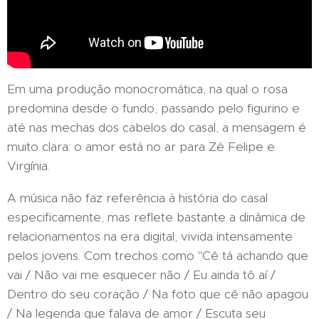
Em uma produção monocromática, na qual o rosa
predomina desde o fundo, passando pelo figurino e
até nas mechas dos cabelos do casal, a mensagem é
muito clara: o amor está no ar para Zé Felipe e
Virgínia.
A música não faz referência à história do casal
especificamente, mas reflete bastante a dinâmica de
relacionamentos na era digital, vivida intensamente
pelos jovens. Com trechos como "Cê tá achando que
vai / Não vai me esquecer não / Eu ainda tô aí /
Dentro do seu coração / Na foto que cê não apagou
/ Na legenda que falava de amor / Escuta seu