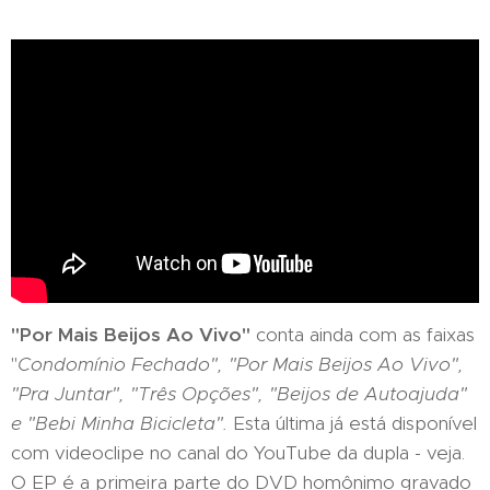
"Por Mais Beijos Ao Vivo"
conta ainda com as faixas
"
Condomínio Fechado", "Por Mais Beijos Ao Vivo",
"Pra Juntar", "Três Opções", "Beijos de Autoajuda"
e "Bebi Minha Bicicleta".
Esta última já está disponível
com videoclipe no canal do YouTube da dupla - veja.
O EP é a primeira parte do DVD homônimo gravado