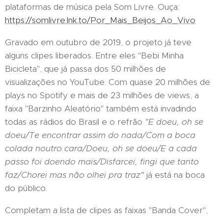
plataformas de música pela Som Livre. Ouça:
https://somlivre.lnk.to/Por_Mais_Beijos_Ao_Vivo
Gravado em outubro de 2019, o projeto já teve
alguns clipes liberados. Entre eles "Bebi Minha
Bicicleta", que já passa dos 50 milhões de
visualizações no YouTube. Com quase 20 milhões de
plays no Spotify e mais de 23 milhões de views, a
faixa "Barzinho Aleatório" também está invadindo
todas as rádios do Brasil e o refrão
"E doeu, oh se
doeu/Te encontrar assim do nada/Com a boca
colada noutro cara/Doeu, oh se doeu/E a cada
passo foi doendo mais/Disfarcei, fingi que tanto
faz/Chorei mas não olhei pra traz
"
já está na boca
do público.
Completam a lista de clipes as faixas "Banda Cover",