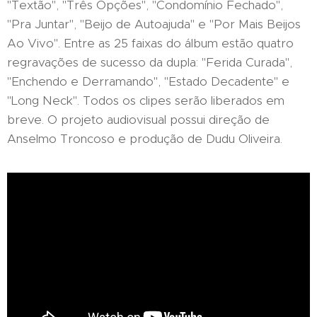
"Textão", "Três Opções", "Condomínio Fechado",
"Pra Juntar", "Beijo de Autoajuda" e "Por Mais Beijos
Ao Vivo". Entre as 25 faixas do álbum estão quatro
regravações de sucesso da dupla: "Ferida Curada",
"Enchendo e Derramando", "Estado Decadente" e
"Long Neck". Todos os clipes serão liberados em
breve. O projeto audiovisual possui direção de
Anselmo Troncoso e produção de Dudu Oliveira.