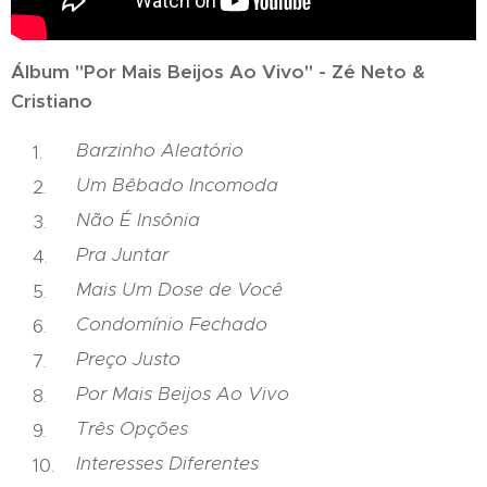
Álbum "Por Mais Beijos Ao Vivo" - Zé Neto &
Cristiano
Barzinho Aleatório
Um Bêbado Incomoda
Não É Insônia
Pra Juntar
Mais Um Dose de Você
Condomínio Fechado
Preço Justo
Por Mais Beijos Ao Vivo
Três Opções
Interesses Diferentes